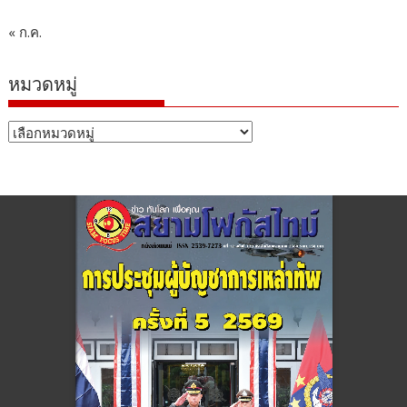
« ก.ค.
หมวดหมู่
หมวด
หมู่