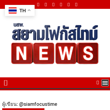
Skip
to
TH
content
ผู้เขียน:
@siamfocustime