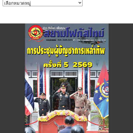
หมวด
หมู่