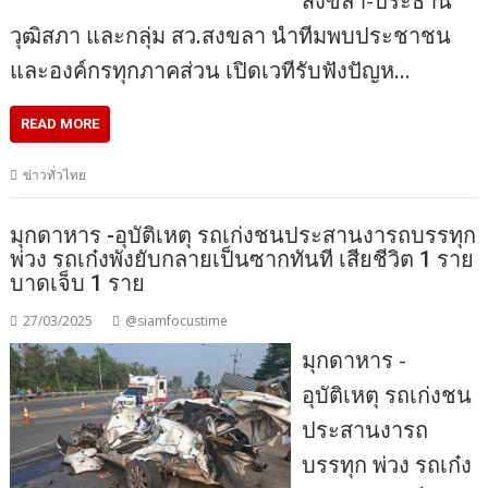
สงขลา-ประธาน
วุฒิสภา และกลุ่ม สว.สงขลา นำทีมพบประชาชน
และองค์กรทุกภาคส่วน เปิดเวทีรับฟังปัญห…
READ MORE
ข่าวทั่วไทย
มุกดาหาร​ -​อุบัติเหตุ รถเก่งชนประสานงารถบรรทุก
พ่วง รถเก๋งพังยับกลายเป็นซากทันที เสียชีวิต 1 ราย
บาดเจ็บ 1 ราย
27/03/2025
@siamfocustime
มุกดาหาร​ -​
อุบัติเหตุ รถเก่งชน
ประสานงารถ
บรรทุก พ่วง รถเก๋ง