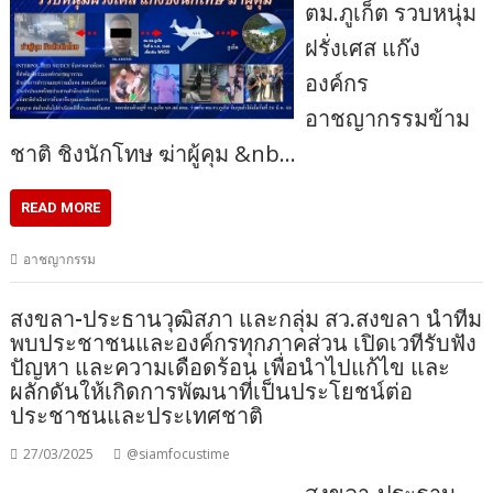
ตม.ภูเก็ต รวบหนุ่ม
ฝรั่งเศส แก๊ง
องค์กร
อาชญากรรมข้าม
ชาติ ชิงนักโทษ ฆ่าผู้คุม &nb…
READ MORE
อาชญากรรม
สงขลา-ประธานวุฒิสภา และกลุ่ม สว.สงขลา นำทีม
พบประชาชนและองค์กรทุกภาคส่วน เปิดเวทีรับฟัง
ปัญหา และความเดือดร้อน เพื่อนำไปแก้ไข และ
ผลักดันให้เกิดการพัฒนาที่เป็นประโยชน์ต่อ
ประชาชนและประเทศชาติ
27/03/2025
@siamfocustime