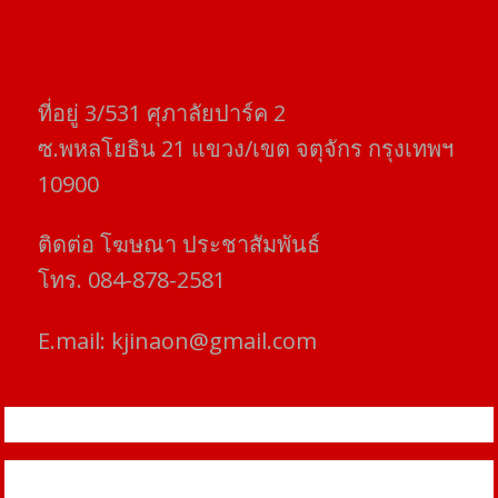
ที่อยู่​ 3/531​ ศุภาลัยปาร์ค​ 2
ซ.พหลโยธิน​ 21​ แขวง/เขต​ จตุจักร​ กรุงเทพฯ
10900
ติดต่อ​ โฆษณา​ ประชาสัมพันธ์
โทร​. 084-878-2581
E.mail:
kjinaon@gmail.com
สยามโฟกัสไทม์ © ข่าว ทันโลก เพื่อคุณ
Proudly powered by WordPress
|
Theme: SuperMag by
Acme