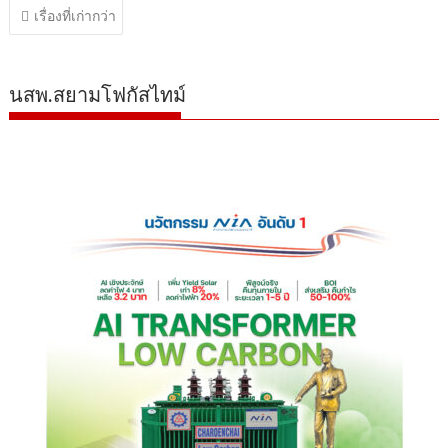
แนะแนว
เรื่องที่เก่ากว่า
เรื่อง
นสพ.สยามโฟกัสไทม์