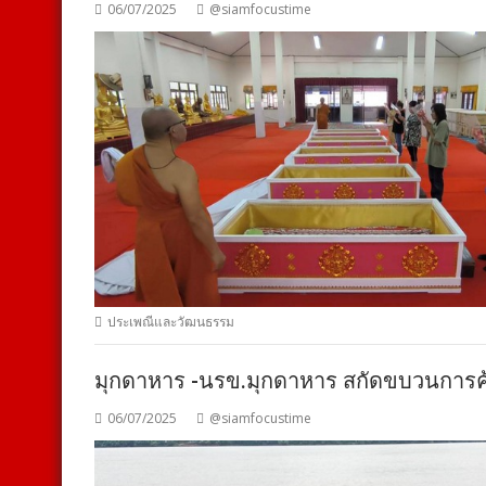
06/07/2025
@siamfocustime
ประเพณีและวัฒนธรรม
มุกดาหาร -​นรข.มุกดาหาร สกัดขบวนการค้
06/07/2025
@siamfocustime