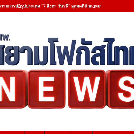
วามการปฏิรูปประเทศ ”7 สิงหา วันรพี“ อุดมคตินักกฎหมายภายใต้วิกฤติศรั