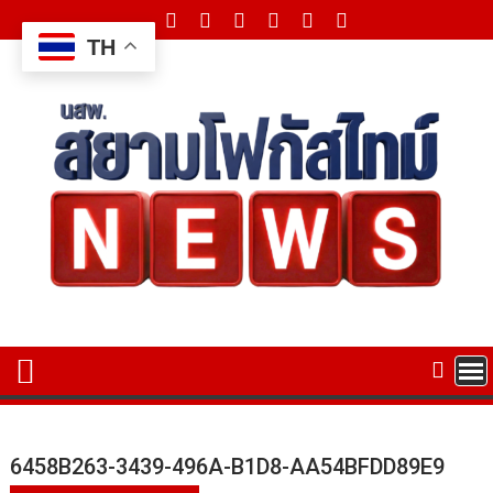
Skip
to
TH
content
6458B263-3439-496A-B1D8-AA54BFDD89E9