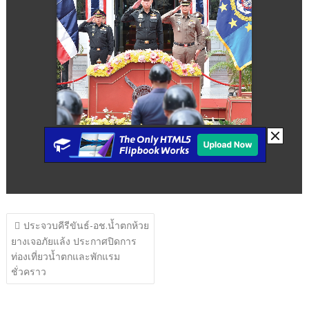
แนะแนว
ประจวบคีรีขันธ์-อช.น้ำตกห้วย
เรื่อง
ยางเจอภัยแล้ง ประกาศปิดการ
ท่องเที่ยวน้ำตกและพักแรม
ชั่วคราว