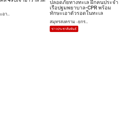
ปลอดภัยทางทะเล ฝึกคนประจำ
เรือปฐมพยาบาล-CPR พร้อม
ทักษะเอาตัวรอดในทะเล
ะอา...
สมุทรสงคราม -ยกร...
ข่าวประชาสัมพันธ์