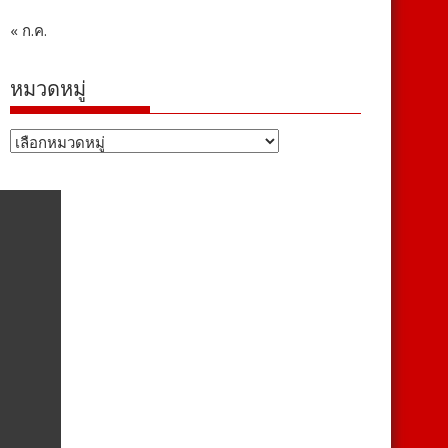
« ก.ค.
หมวดหมู่
หมวด
หมู่