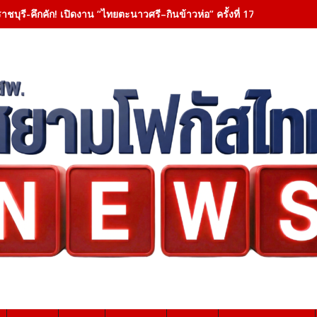
าชบุรี-คึกคัก! เปิดงาน “ไทยตะนาวศรี–กินข้าวห่อ” ครั้งที่ 17 ชูเสน่ห์ 6 ชาติ