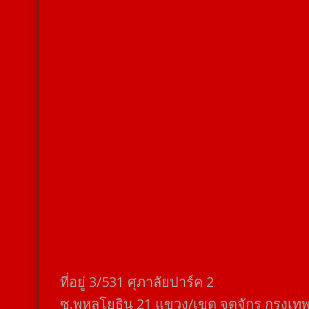
ที่อยู่​ 3/531​ ศุภาลัยปาร์ค​ 2
ซ.พหลโยธิน​ 21​ แขวง/เขต​ จตุจักร​ กรุงเท