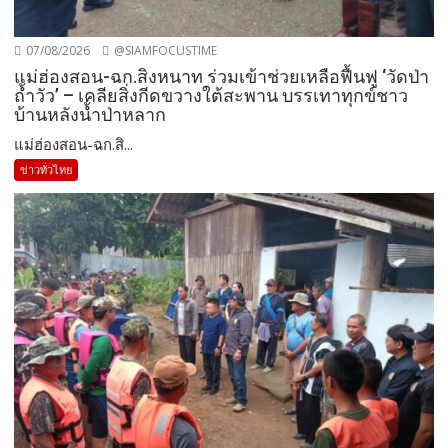
07/08/2026
@SIAMFOCUSTIME
แม่ฮ่องสอน-ฉก.สิงหนาท ร่วมเข้าช่วยเหลือฟื้นฟู ‘วัดป่า
ถ้ำวัว’ – เคลียสิ่งกีดขวางใต้สะพาน บรรเทาทุกข์ชาว
บ้านหลังน้ำป่าหลาก
แม่ฮ่องสอน-ฉก.สิ...
ข่าวทั่วไทย