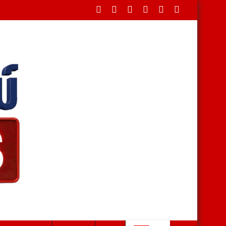
ดขวางใต้สะพาน บรรเทาทุกข์ชาวบ้านหลังน้ำป่าหลาก