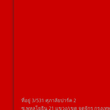
ที่อยู่​ 3/531​ ศุภาลัยปาร์ค​ 2
ซ.พหลโยธิน​ 21​ แขวง/เขต​ จตุจักร​ กรุงเท