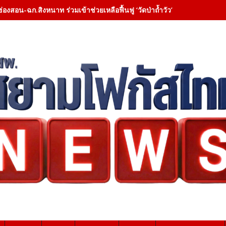
ฮ่องสอน-ฉก.สิงหนาท ร่วมเข้าช่วยเหลือฟื้นฟู ‘วัดป่าถ้ำวัว’ – เคลียสิ่งกี