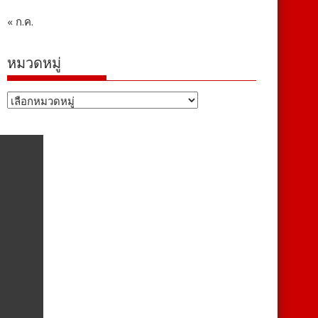
« ก.ค.
หมวดหมู่
หมวด
หมู่