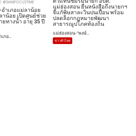
ตัวแทนชมรมนายก อบต.
@SIAMFOCUSTIME
แม่ฮ่องสอน ยื่นหนังสือถึงนายกฯ
-อำเภอแม่ลาน้อย
จี้แก้พิษสาละวินปนเปื้อน พร้อม
ลาน้อย เปิดศูนย์ช่วย
ปลดล็อกกฎหมายพัฒนา
หายทางน้ำ อายุ 35 ปี
สาธารณูปโภคท้องถิ่น
แม่ฮ่องสอน-“พงษ์...
เภอ...
ข่าวทั่วไทย