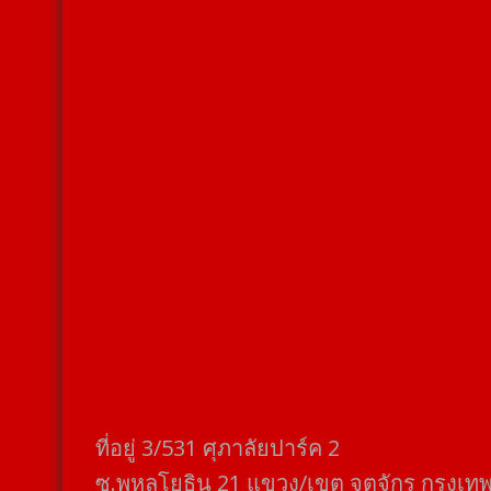
ที่อยู่​ 3/531​ ศุภาลัยปาร์ค​ 2
ซ.พหลโยธิน​ 21​ แขวง/เขต​ จตุจักร​ กรุงเท