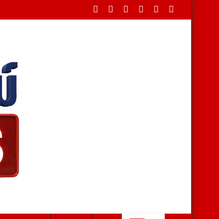
ดขวางใต้สะพาน บรรเทาทุกข์ชาวบ้านหลังน้ำป่าหลาก