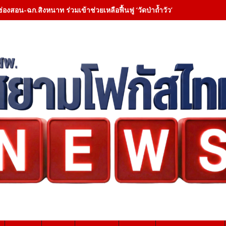
ฮ่องสอน-ฉก.สิงหนาท ร่วมเข้าช่วยเหลือฟื้นฟู ‘วัดป่าถ้ำวัว’ – เคลียสิ่งกี