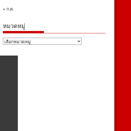
« ก.ค.
หมวดหมู่
หมวด
หมู่