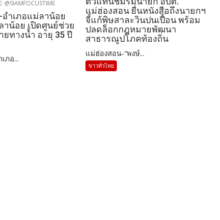
ตัวแทนชมรมนายก อบต.
@SIAMFOCUSTIME
แม่ฮ่องสอน ยื่นหนังสือถึงนายกฯ
-อำเภอแม่ลาน้อย
จี้แก้พิษสาละวินปนเปื้อน พร้อม
ลาน้อย เปิดศูนย์ช่วย
ปลดล็อกกฎหมายพัฒนา
หายทางน้ำ อายุ 35 ปี
สาธารณูปโภคท้องถิ่น
แม่ฮ่องสอน-“พงษ์...
เภอ...
ข่าวทั่วไทย