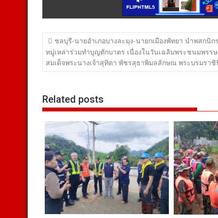
แนะแนว
ชลบุรี-นายอำเภอบางละมุง-นายกเมืองพัทยา นำพสกนิกร
เรื่อง
หมู่เหล่าร่วมทำบุญตักบาตร เนื่องในวันเฉลิมพระชนมพรร
สมเด็จพระนางเจ้าสุทิดา พัชรสุธาพิมลลักษณ พระบรมราชิน
Related posts