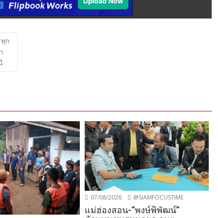
ทุก
ษา
ี
07/08/2026
@SIAMFOCUSTIME
แม่ฮ่องสอน-“พงษ์พิพัฒน์”