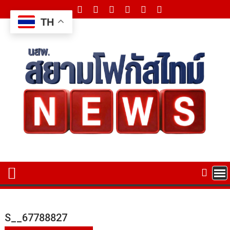
Skip
to
TH
content
S__67788827