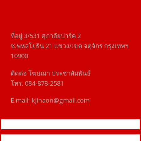
ที่อยู่​ 3/531​ ศุภาลัยปาร์ค​ 2
ซ.พหลโยธิน​ 21​ แขวง/เขต​ จตุจักร​ กรุงเทพฯ
10900
ติดต่อ​ โฆษณา​ ประชาสัมพันธ์
โทร​. 084-878-2581
E.mail:
kjinaon@gmail.com
สยามโฟกัสไทม์ © ข่าว ทันโลก เพื่อคุณ
Proudly powered by WordPress
|
Theme: SuperMag by
Acme