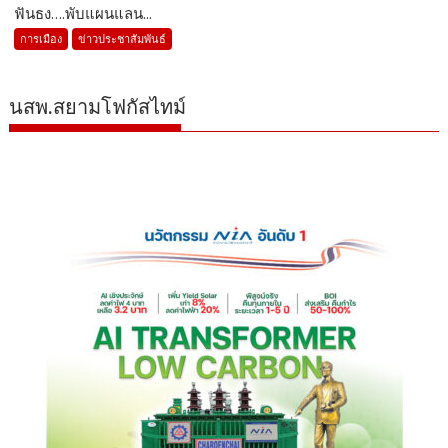
ฟันธง….พับแผนแลน...
การเมือง
ข่าวประชาสัมพันธ์
นสพ.สยามโฟกัสไทม์