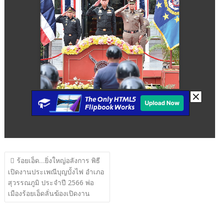
แนะแนว
ร้อยเอ็ด…ยิ่งใหญ่อลังการ พิธี
เรื่อง
เปิดงานประเพณีบุญบั้งไฟ อำเภอ
สุวรรณภูมิ ประจำปี 2566 พ่อ
เมืองร้อยเอ็ดลั่นฆ้องเปิดงาน