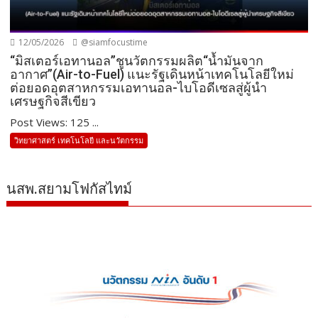
12/05/2026
@siamfocustime
“มิสเตอร์เอทานอล”ชูนวัตกรรมผลิต“น้ำมันจาก
อากาศ”(Air-to-Fuel) แนะรัฐเดินหน้าเทคโนโลยีใหม่
ต่อยอดอุตสาหกรรมเอทานอล-ไบโอดีเซลสู่ผู้นำ
เศรษฐกิจสีเขียว
Post Views: 125 ...
วิทยาศาสตร์ เทคโนโลยี และนวัตกรรม
นสพ.สยามโฟกัสไทม์