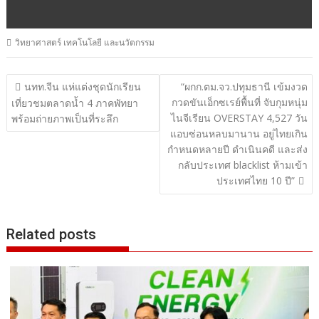
วิทยาศาสตร์ เทคโนโลยี และนวัตกรรม
แนะแนว
นทท.จีน แห่แต่งชุดนักเรียน
“ผกก.ตม.จว.ปทุมธานี เข้มงวด
กวดขันเอ็กซเรย์พื้นที่ จับกุมหนุ่ม
เรื่อง
เที่ยวชมตลาดน้ำ 4 ภาคพัทยา
ไนจีเรียน OVERSTAY 4,527 วัน
พร้อมถ่ายภาพเป็นที่ระลึก
แอบซ่อนหลบมานาน อยู่ไทยเกิน
กำหนดหลายปี ดำเนินคดี และส่ง
กลับประเทศ blacklist ห้ามเข้า
ประเทศไทย 10 ปี”
Related posts