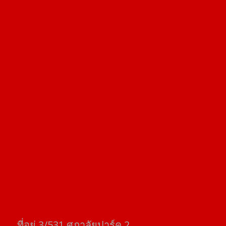
ที่อยู่​ 3/531​ ศุภาลัยปาร์ค​ 2