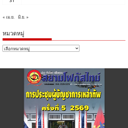
31
« เม.ย.
มิ.ย. »
หมวดหมู่
หมวด
หมู่