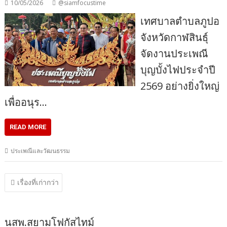
10/05/2026
@siamfocustime
เทศบาลตำบลภูปอ
จังหวัดกาฬสินธุ์
จัดงานประเพณี
บุญบั้งไฟประจำปี
2569 อย่างยิ่งใหญ่
เพื่ออนุร…
READ MORE
ประเพณีและวัฒนธรรม
แนะแนว
เรื่องที่เก่ากว่า
เรื่อง
นสพ.สยามโฟกัสไทม์