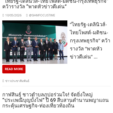
“ไทยรัฐ-เดลินิวส์-ไทยโพสต์-มติชน-กรุงเทพธุรกิจ”
คว้ารางวัล “พาดหัวข่าวดีเด่น”
10/05/2026
@SIAMFOCUSTIME
“ไทยรัฐ-เดลินิวส์-
ไทยโพสต์-มติชน-
กรุงเทพธุรกิจ” คว้า
รางวัล “พาดหัว
ข่าวดีเด่น” …
READ MORE
ข่าวประชาสัมพันธ์
กาฬสินธุ์ ชาวตำบลภูปอร่วมใจ! จัดยิ่งใหญ่
“ประเพณีบุญบั้งไฟ” ปี 69 สืบสานตำนานพญาแถน
กระตุ้นเศรษฐกิจ-ท่องเที่ยวท้องถิ่น