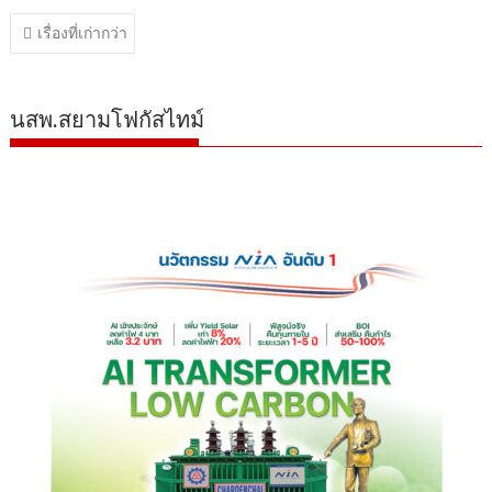
แนะแนว
เรื่องที่เก่ากว่า
เรื่อง
นสพ.สยามโฟกัสไทม์