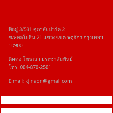
ที่อยู่​ 3/531​ ศุภาลัยปาร์ค​ 2
ซ.พหลโยธิน​ 21​ แขวง/เขต​ จตุจักร​ กรุงเทพฯ
10900
ติดต่อ​ โฆษณา​ ประชาสัมพันธ์
โทร​. 084-878-2581
E.mail:
kjinaon@gmail.com
สยามโฟกัสไทม์ © ข่าว ทันโลก เพื่อคุณ
Proudly powered by WordPress
|
Theme: SuperMag by
Acme