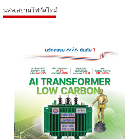
นสพ.สยามโฟกัสไทม์