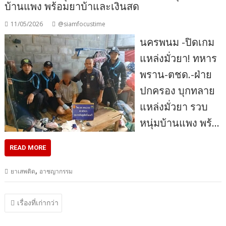
บ้านแพง พร้อมยาบ้าและเงินสด
11/05/2026
@siamfocustime
นครพนม -ปิดเกม
แหล่งมั่วยา! ทหาร
พราน-ตชด.-ฝ่าย
ปกครอง บุกทลาย
แหล่งมั่วยา รวบ
หนุ่มบ้านแพง พร้…
READ MORE
,
ยาเสพติด
อาชญากรรม
แนะแนว
เรื่องที่เก่ากว่า
เรื่อง