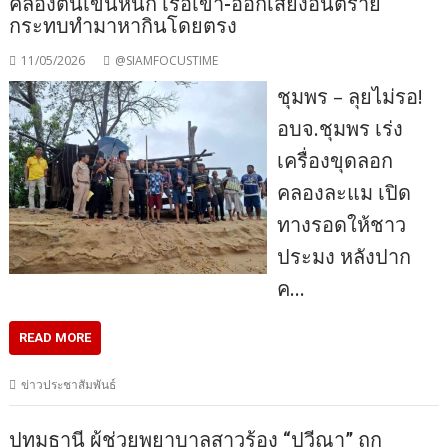
คลองตื้นเขินหนัก เรือเข้า-ออกเสี่ยงอันตราย
กระทบทำมาหากินโดยตรง
11/05/2026
@SIAMFOCUSTIME
ชุมพร – ลุยไม่รอ!
อบจ.ชุมพร เร่ง
เครื่องขุดลอก
คลองละแม เปิด
ทางรอดให้ชาว
ประมง หลังปาก
ค…
READ MORE
ข่าวประชาสัมพันธ์
ปทุมธานี ผู้ช่วยพยาบาลสาวร้อง “ปวีณา” ถูก