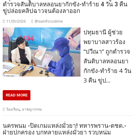
ตำรวจสันติบาลหลอนยากักขัง-ทำร้าย 4 วัน 3 คืน
ขู่ปล่อยคลิปฉาวจนต้องลาออก
11/05/2026
@siamfocustime
ปทุมธานี ผู้ช่วย
พยาบาลสาวร้อง
“ปวีณา” ถูกตำรวจ
สันติบาลหลอนยา
กักขัง-ทำร้าย 4 วัน
3 คืน ขู่ป…
READ MORE
,
ร้องเรียน
อาชญากรรม
นครพนม -ปิดเกมแหล่งมั่วยา! ทหารพราน-ตชด.-
ฝ่ายปกครอง บุกทลายแหล่งมั่วยา รวบหนุ่ม