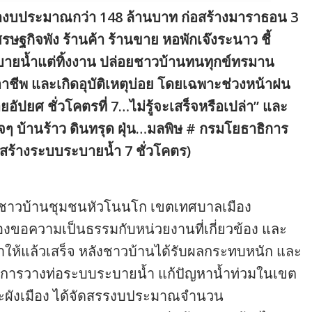
ำงบประมาณกว่า 148 ล้านบาท ก่อสร้างมาราธอน 3
ศรษฐกิจพัง ร้านค้า ร้านขาย หอพักเจ๊งระนาว ชี้
ะบายน้ำแต่ทิ้งงาน ปล่อยชาวบ้านทนทุกข์ทรมาน
ชีพ และเกิดอุบัติเหตุบ่อย โดยเฉพาะช่วงหน้าฝน
ปยศ ชั่วโคตรที่ 7…ไม่รู้จะเสร็จหรือเปล่า” และ
็จๆ บ้านร้าว ดินทรุด ฝุ่น…มลพิษ # กรมโยธาธิการ
ร้างระบบระบายน้ำ 7 ชั่วโคตร)
ตัวแทนชาวบ้านชุมชนหัวโนนโก เขตเทศบาลเมือง
ร้องขอความเป็นธรรมกับหน่วยงานที่เกี่ยวข้อง และ
ำให้แล้วเสร็จ หลังชาวบ้านได้รับผลกระทบหนัก และ
รงการวางท่อระบบระบายน้ำ แก้ปัญหาน้ำท่วมในเขต
ละผังเมือง ได้จัดสรรงบประมาณจำนวน