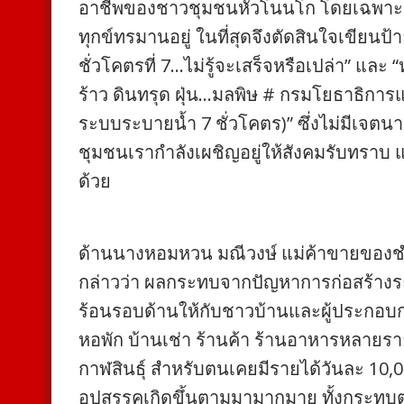
อาชีพของชาวชุมชนหัวโนนโก โดยเฉพาะมีท
ทุกข์ทรมานอยู่ ในที่สุดจึงตัดสินใจเขียน
ชั่วโคตรที่ 7…ไม่รู้จะเสร็จหรือเปล่า” และ 
ร้าว ดินทรุด ฝุ่น…มลพิษ # กรมโยธาธิกา
ระบบระบายน้ำ 7 ชั่วโคตร)” ซึ่งไม่มีเจต
ชุมชนเรากำลังเผชิญอยู่ให้สังคมรับทราบ แล
ด้วย
ด้านนางหอมหวน มณีวงษ์ แม่ค้าขายของชำ 
กล่าวว่า ผลกระทบจากปัญหาการก่อสร้างระ
ร้อนรอบด้านให้กับชาวบ้านและผู้ประกอบก
หอพัก บ้านเช่า ร้านค้า ร้านอาหารหลายราย 
กาฬสินธุ์ สำหรับตนเคยมีรายได้วันละ 10,
อุปสรรคเกิดขึ้นตามมามากมาย ทั้งกระทบต