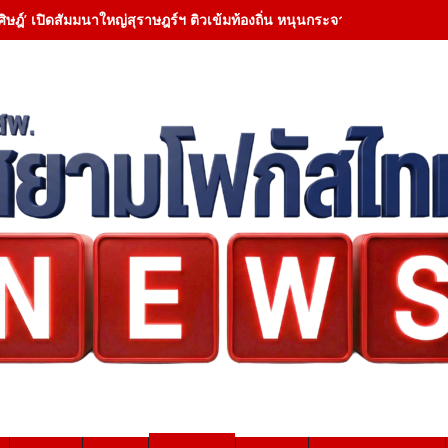
ศิษฎ์’ เปิดสัมมนาใหญ่สุราษฎร์ฯ ติวเข้มท้องถิ่น หนุนกระจายอำนาจ ชูยึดป