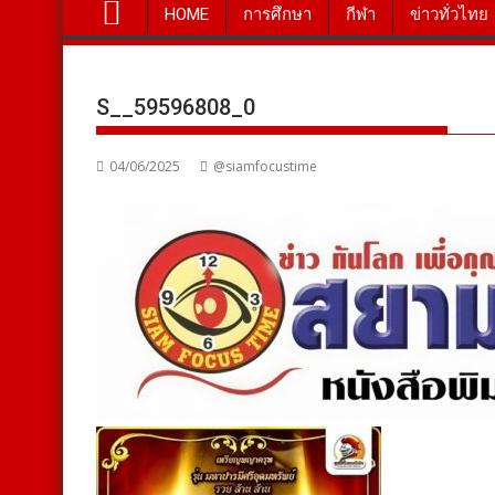
HOME
การศึกษา
กีฬา
ข่าวทั่วไทย
S__59596808_0
04/06/2025
@siamfocustime