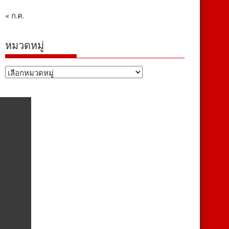
« ก.ค.
หมวดหมู่
หมวด
หมู่