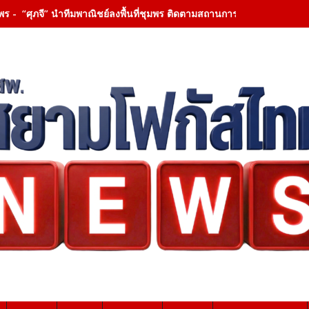
พร - “ศุภจี” นำทีมพาณิชย์ลงพื้นที่ชุมพร ติดตามสถานการณ์ทุเรียนภาคใต้