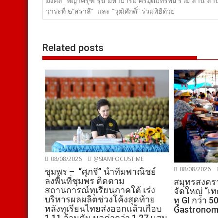
เรื่อง
มงคล “พญาครุฑ รุ่น มหาปารมี ศรีอุดมทรัพย์ รวย ล้าน ล้า
วาระที่ ๒”สราลี” และ “วุฒิศักดิ์” ร่วมพิธีด้วย
Related posts
08/08/2026
@SIAMFOCUSTIME
08/08/2026
ชุมพร – “ศุภจี” นำทีมพาณิชย์
ลงพื้นที่ชุมพร ติดตาม
สมุทรสงครา
สถานการณ์ทุเรียนภาคใต้ เร่ง
จัดใหญ่ “เ
บริหารผลผลิตช่วงโค้งสุดท้าย
ทู GI กว่า 50
หลังทุเรียนไทยส่งออกแล้วเกือบ
Gastronom
1.11 ล้านตัน มูลค่ากว่า 1.27 แสน