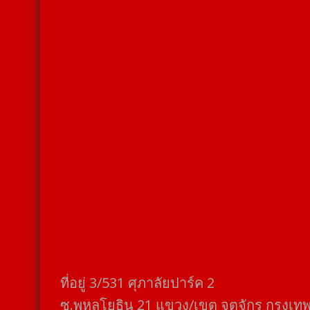
ที่อยู่​ 3/531​ ศุภาลัยปาร์ค​ 2
ซ.พหลโยธิน​ 21​ แขวง/เขต​ จตุจักร​ กรุงเท