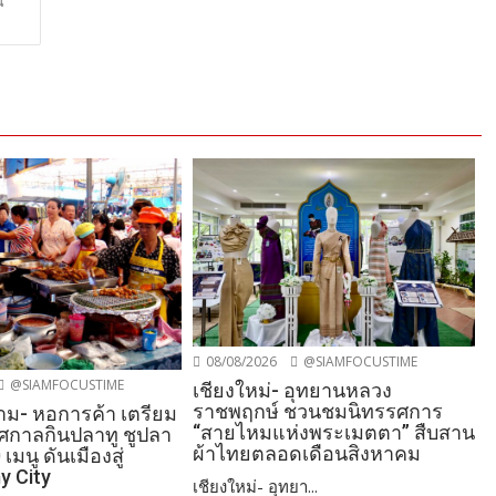
น”
08/08/2026
@SIAMFOCUSTIME
@SIAMFOCUSTIME
เชียงใหม่- อุทยานหลวง
ราชพฤกษ์ ชวนชมนิทรรศการ
ม- หอการค้า เตรียม
“สายไหมแห่งพระเมตตา” สืบสาน
ทศกาลกินปลาทู ชูปลา
ผ้าไทยตลอดเดือนสิงหาคม
 เมนู ดันเมืองสู่
y City
เชียงใหม่- อุทยา...