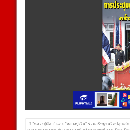
แนะแนว
“หลวงปู่ศิลา” และ “หลวงปู่เวิน” ร่วมอธิษฐานจิตปลุกเสกว