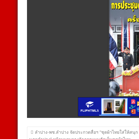
แนะแนว
ลำปาง-พช.ลำปาง จัดประกวดสื่อฯ “ชุดผ้าไทยใส่ให้สนุก