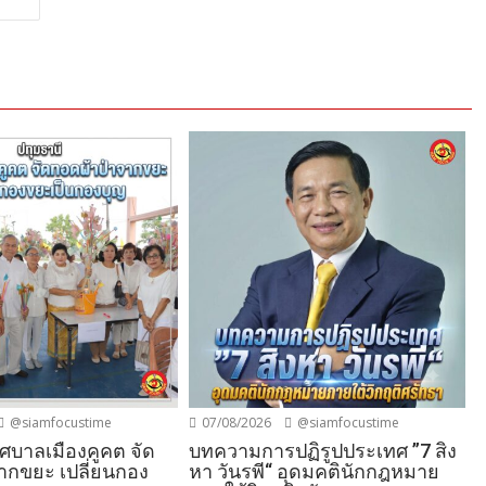
@siamfocustime
07/08/2026
@siamfocustime
ทศบาลเมืองคูคต จัด
บทความการปฏิรูปประเทศ ”7 สิง
ากขยะ เปลี่ยนกอง
หา วันรพี“ อุดมคตินักกฎหมาย