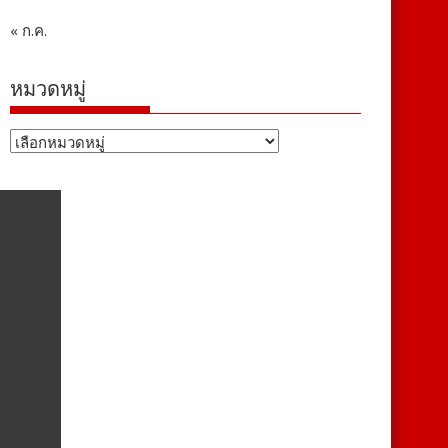
« ก.ค.
หมวดหมู่
หมวด
หมู่