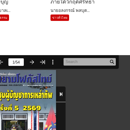
งบุญ
ภายใต้วิกฤติศรัทธา
าลเ...
นายอลงกรณ์ พลบุต...
นธรรม
ข่าวทั่วไทย