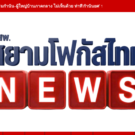
มกำนัน-ผู้ใหญ่บ้านภาคกลาง ไม่เห็นด้วย ท่าที'กำนันยศ' หนุนดำรงตำแหน่ง 5