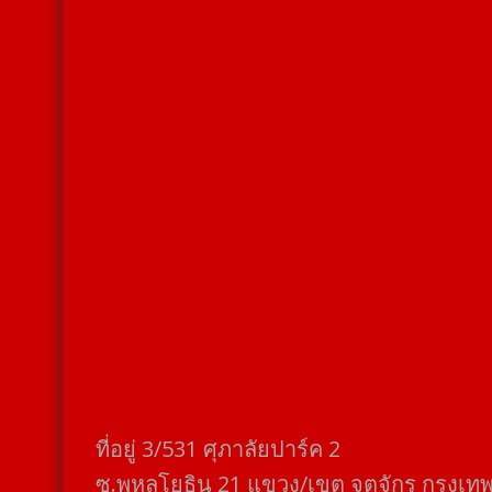
ที่อยู่​ 3/531​ ศุภาลัยปาร์ค​ 2
ซ.พหลโยธิน​ 21​ แขวง/เขต​ จตุจักร​ กรุงเท