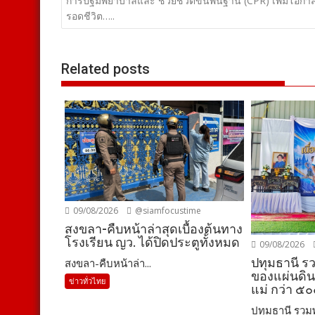
เรื่อง
การปฐมพยาบาลและ ช่วยชีวิตขั้นพื้นฐาน (CPR) เพิ่มโอกา
รอดชีวิต…..
Related posts
09/08/2026
@siamfocustime
สงขลา-คืบหน้าล่าสุดเบื้องต้นทาง
โรงเรียน ญว. ได้ปิดประตูทั้งหมด
09/08/2026
ปทุมธานี ร
สงขลา-คืบหน้าล่า...
ของแผ่นดิน”
ข่าวทั่วไทย
แม่ กว่า ๕
ปทุมธานี รวมพล