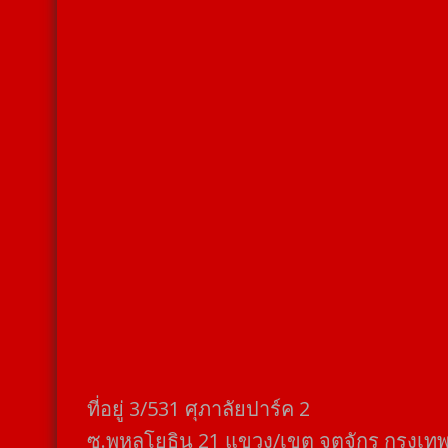
ที่อยู่​ 3/531​ ศุภาลัยปาร์ค​ 2
ซ.พหลโยธิน​ 21​ แขวง/เขต​ จตุจักร​ กรุงเท