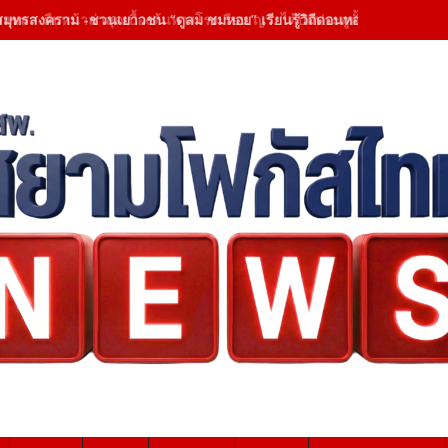
สงขลา-คืบหน้าล่าสุดเบื้องต้นทางโรงเรียน ญว. ได้ปิดประตูทั้งหมด