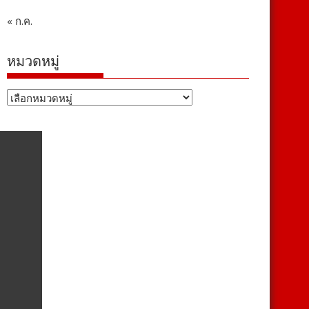
« ก.ค.
หมวดหมู่
หมวด
หมู่