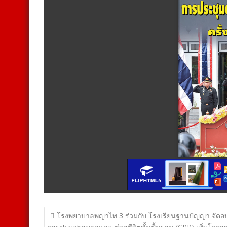
แนะแนว
โรงพยาบาลพญาไท 3 ร่วมกับ โรงเรียนฐานปัญญา จัดอ