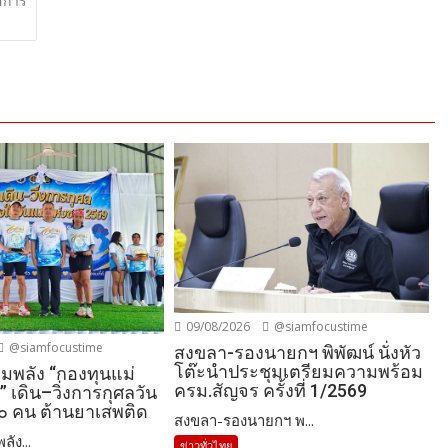
สการ
09/08/2026
@siamfocustime
@siamfocustime
สงขลา-รองนายกฯ พิพัฒน์ นั่งหัว
โต๊ะนำประชุมเตรียมความพร้อม
วมพลัง “กองทุนแม่
ครม.สัญจร ครั้งที่ 1/2569
 เดิน–วิ่งการกุศลวัน
๐๐ คน ต้านยาเสพติด
สงขลา-รองนายกฯ พ...
ัง...
ข่าวทั่วไทย