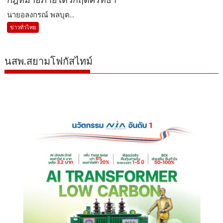
นายอลงกรณ์ พลบุต...
ข่าวทั่วไทย
นสพ.สยามโฟกัสไทม์