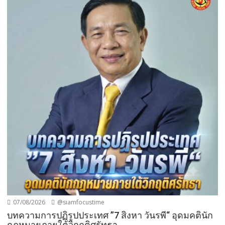
07/08/2026
@siamfocustime
บทความการปฏิรูปประเทศ ”7 สิงหา วันรพี“ อุดมคตินัก
กฎหมายภายใต้วิกฤติศรัทธา