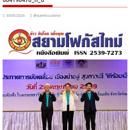
664196470_n_0
30/05/2026
@siamfocustime