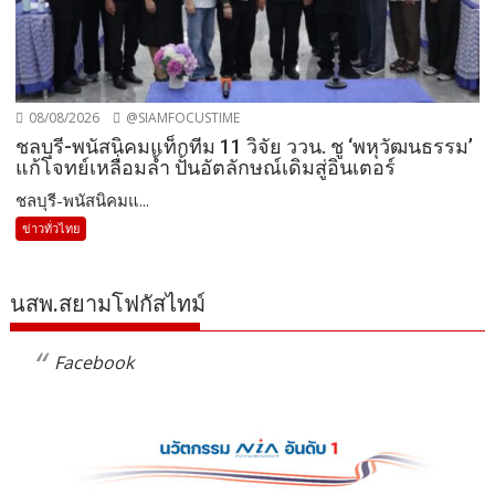
08/08/2026
@SIAMFOCUSTIME
ชลบุรี-พนัสนิคมแท็กทีม 11 วิจัย ววน. ชู ‘พหุวัฒนธรรม’
แก้โจทย์เหลื่อมล้ำ ปั้นอัตลักษณ์เดิมสู่อินเตอร์
ชลบุรี-พนัสนิคมแ...
ข่าวทั่วไทย
นสพ.สยามโฟกัสไทม์
Facebook