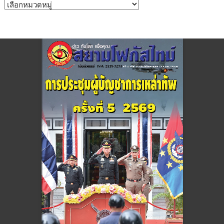
หมวด
หมู่