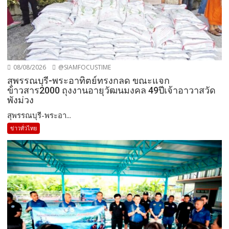
08/08/2026
@SIAMFOCUSTIME
สุพรรณบุรี-พระอาทิตย์ทรงกลด ขณะแจก
ข้าวสาร2000 ถุงงานอายุวัฒนมงคล 49ปีเจ้าอาวาสวัด
พังม่วง
สุพรรณบุรี-พระอา...
ข่าวทั่วไทย