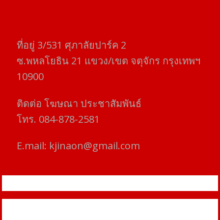
ที่อยู่​ 3/531​ ศุภาลัยปาร์ค​ 2
ซ.พหลโยธิน​ 21​ แขวง/เขต​ จตุจักร​ กรุงเทพฯ
10900
ติดต่อ​ โฆษณา​ ประชาสัมพันธ์
โทร​. 084-878-2581
E.mail:
kjinaon@gmail.com
สยามโฟกัสไทม์ © ข่าว ทันโลก เพื่อคุณ
Proudly powered by WordPress
|
Theme: SuperMag by
Acme
Themes