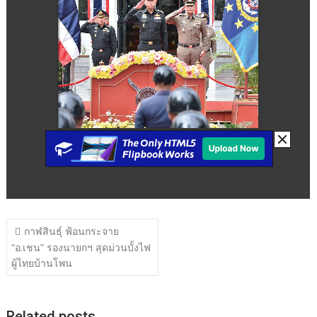
แนะแนว
กาฬสินธุ์ ฟ้อนกระจาย
เรื่อง
“อ.เชน” รองนายกฯ สุดม่วนบั้งไฟ
ผู้ไทยบ้านโพน
Related posts