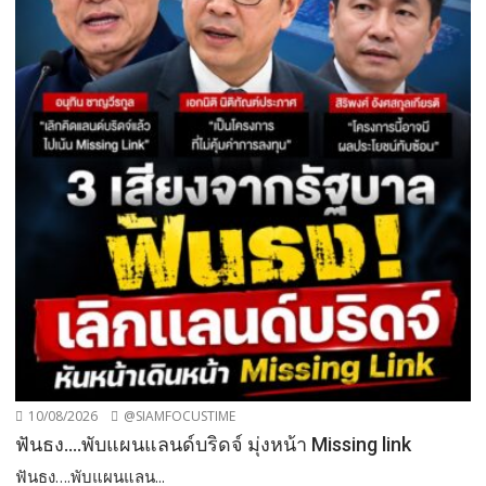
10/08/2026
@SIAMFOCUSTIME
ฟันธง….พับแผนแลนด์บริดจ์ มุ่งหน้า Missing link
ฟันธง….พับแผนแลน...