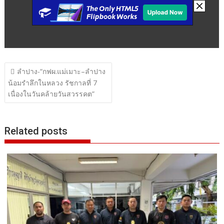
แนะแนว
ลำปาง-“กฟผ.แม่เมาะ–ลำปาง
เรื่อง
น้อมรำลึกในหลวง รัชกาลที่ 7
เนื่องในวันคล้ายวันสวรรคต”
Related posts