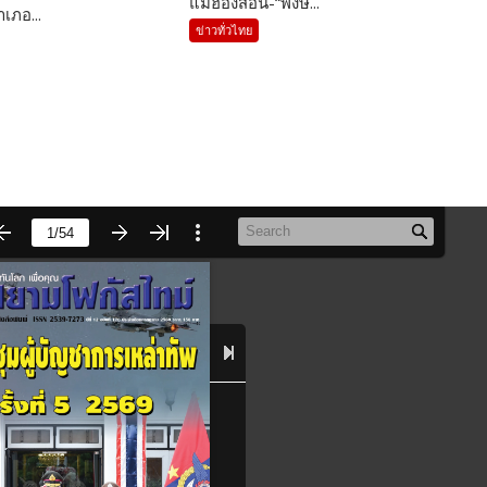
แม่ฮ่องสอน-“พงษ์...
เภอ...
ข่าวทั่วไทย