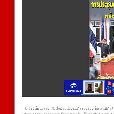
แนะแนว
ร้อยเอ็ด…รวบแก๊งซิ่งป่วนเมือง…ตำรวจร้อยเอ็ด สนธิกำลั