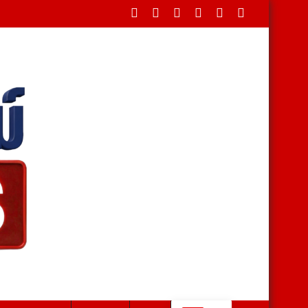
ดขวางใต้สะพาน บรรเทาทุกข์ชาวบ้านหลังน้ำป่าหลาก