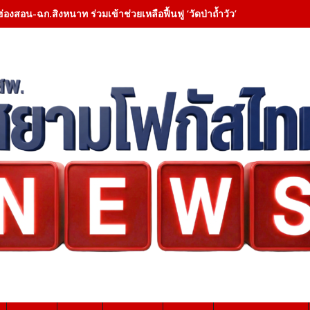
ฮ่องสอน-ฉก.สิงหนาท ร่วมเข้าช่วยเหลือฟื้นฟู ‘วัดป่าถ้ำวัว’ – เคลียสิ่งกี