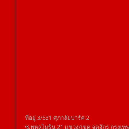
ที่อยู่​ 3/531​ ศุภาลัยปาร์ค​ 2
ซ.พหลโยธิน​ 21​ แขวง/เขต​ จตุจักร​ กรุงเท