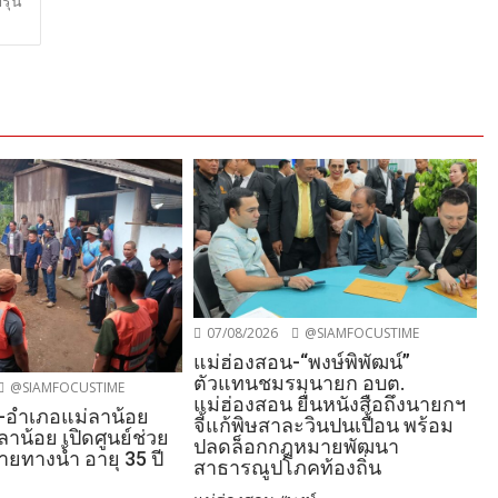
รุ่น
07/08/2026
@SIAMFOCUSTIME
แม่ฮ่องสอน-“พงษ์พิพัฒน์”
ตัวแทนชมรมนายก อบต.
@SIAMFOCUSTIME
แม่ฮ่องสอน ยื่นหนังสือถึงนายกฯ
-อำเภอแม่ลาน้อย
จี้แก้พิษสาละวินปนเปื้อน พร้อม
ลาน้อย เปิดศูนย์ช่วย
ปลดล็อกกฎหมายพัฒนา
หายทางน้ำ อายุ 35 ปี
สาธารณูปโภคท้องถิ่น