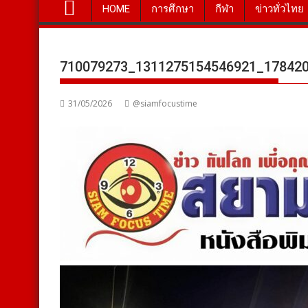
HOME
การศึกษา
กีฬา
ข่าวทั่วไทย
710079273_1311275154546921_17842
31/05/2026
@siamfocustime