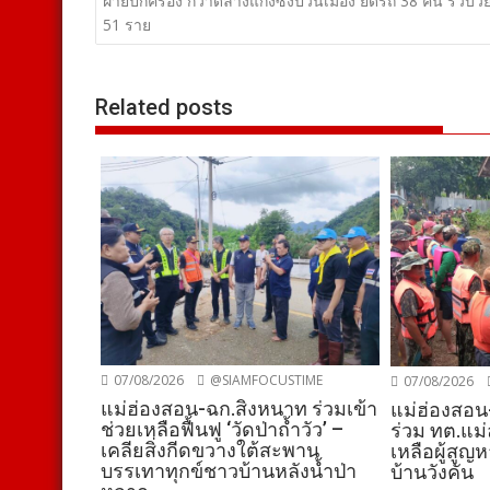
เรื่อง
ฝ่ายปกครอง กวาดล้างแก๊งซิ่งป่วนเมือง ยึดรถ 38 คัน รวบวัย
51 ราย
Related posts
07/08/2026
@SIAMFOCUSTIME
07/08/2026
แม่ฮ่องสอน-ฉก.สิงหนาท ร่วมเข้า
แม่ฮ่องสอน
ช่วยเหลือฟื้นฟู ‘วัดป่าถ้ำวัว’ –
ร่วม ทต.แม่
เคลียสิ่งกีดขวางใต้สะพาน
เหลือผู้สูญ
บรรเทาทุกข์ชาวบ้านหลังน้ำป่า
บ้านวังคัน