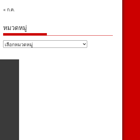
« ก.ค.
หมวดหมู่
หมวด
หมู่