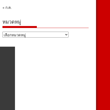
« ก.ค.
หมวดหมู่
หมวด
หมู่