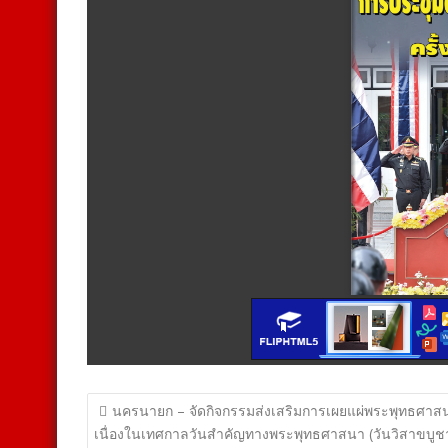
แนะแนว
นครนายก – จัดกิจกรรมส่งเสริมการเผยแผ่พระพุทธศาส
เรื่อง
เนื่องในเทศกาลวันสำคัญทางพระพุทธศาสนา (วันวิสาขบูช