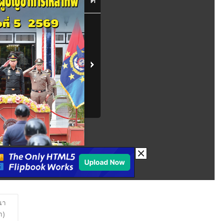
นา
า)