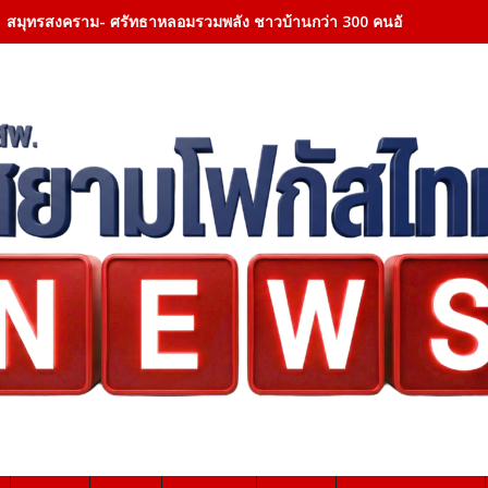
สมุทรสงคราม- ศรัทธาหลอมรวมพลัง ชาวบ้านกว่า 300 คนอัญเชิญ แม่ตะเคียน
ราชบุรี -ล่าปลาหมอคางดำ ฟื้นฟูระบบนิเวศ ลดการแพร่ระบาด