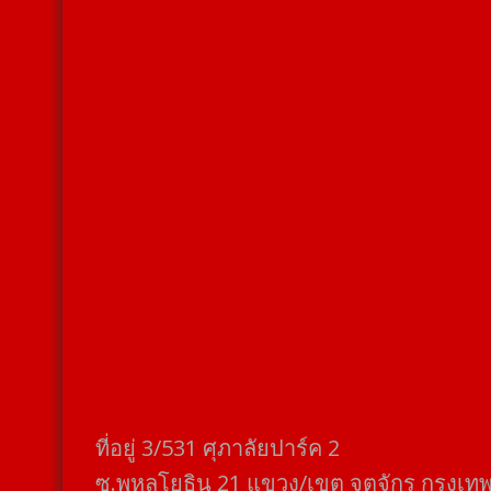
ที่อยู่​ 3/531​ ศุภาลัยปาร์ค​ 2
ซ.พหลโยธิน​ 21​ แขวง/เขต​ จตุจักร​ กรุงเท