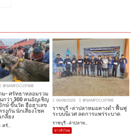
@SIAMFOCUSTIME
าม- ศรัทธาหลอมรวม
านกว่า 300 คนอัญเชิญ
06/08/2026
@SIAMFOCUSTIME
ักษ์ ขึ้นวัด ฮือฮาเลข
ราชบุรี -ล่าปลาหมอคางดำ ฟื้นฟู
รงกัน นักเสี่ยงโชค
ระบบนิเวศ ลดการแพร่ระบาด
เกลี้ยง
ราชบุรี -ล่าปลาห...
ศรั...
ข่าวทั่วไทย