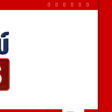
ยักษ์ ขึ้นวัด ฮือฮาเลขหางประทัดตรงกัน นักเสี่ยงโชคแห่กว้านซื้อเกลี้ย