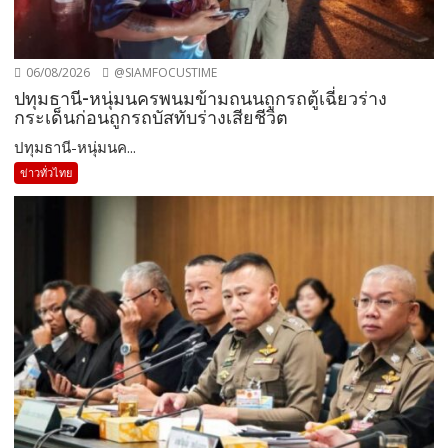
06/08/2026
@SIAMFOCUSTIME
ปทุมธานี-หนุ่มนครพนมข้ามถนนถูกรถตู้เฉี่ยวร่าง
กระเด็นก่อนถูกรถบัสทับร่างเสียชีวิต
ปทุมธานี-หนุ่มนค...
ข่าวทั่วไทย