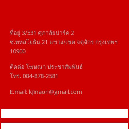
ที่อยู่​ 3/531​ ศุภาลัยปาร์ค​ 2
ซ.พหลโยธิน​ 21​ แขวง/เขต​ จตุจักร​ กรุงเทพฯ
10900
ติดต่อ​ โฆษณา​ ประชาสัมพันธ์
โทร​. 084-878-2581
E.mail:
kjinaon@gmail.com
สยามโฟกัสไทม์ © ข่าว ทันโลก เพื่อคุณ
Proudly powered by WordPress
|
Theme: SuperMag by
Acme