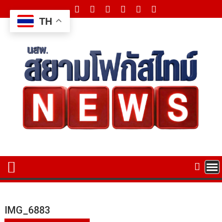
Skip
to
TH
content
IMG_6883