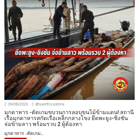
09/08/2026
@siamfocustime
มุกดาหาร -ตัดเกมขบวนการลอบขนไม้ข้ามแดน! สถานี
เรือมุกดาหารสกัดเรือเหล็กกลางโขง ยึดพะยูง-ชิงชัน
จ่อข้ามลาว พร้อมรวบ 2 ผู้ต้องหา
มุกดาหาร -ตัดเกม...