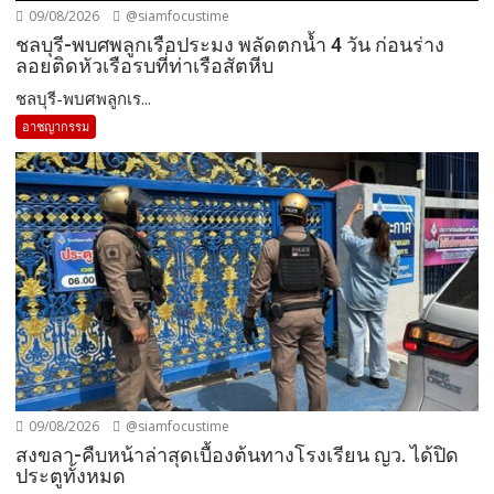
09/08/2026
@siamfocustime
ชลบุรี-พบศพลูกเรือประมง พลัดตกน้ำ 4 วัน ก่อนร่าง
ลอยติดหัวเรือรบที่ท่าเรือสัตหีบ
ชลบุรี-พบศพลูกเร...
อาชญากรรม
09/08/2026
@siamfocustime
สงขลา-คืบหน้าล่าสุดเบื้องต้นทางโรงเรียน ญว. ได้ปิด
ประตูทั้งหมด