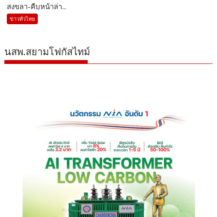
สงขลา-คืบหน้าล่า...
ข่าวทั่วไทย
นสพ.สยามโฟกัสไทม์