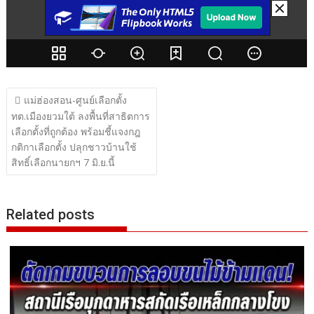
แนะแนว
แม่ฮ่องสอน-ศูนย์เลือกตั้ง
เรื่อง
ทต.เมืองยวมใต้ ลงพื้นที่สาธิตการ
เลือกตั้งที่ถูกต้อง พร้อมชี้แจงกฎ
กติกาเลือกตั้ง ปลุกชาวบ้านใช้
สิทธิ์เลือกนายกฯ 7 มิ.ย.นี้
Related posts