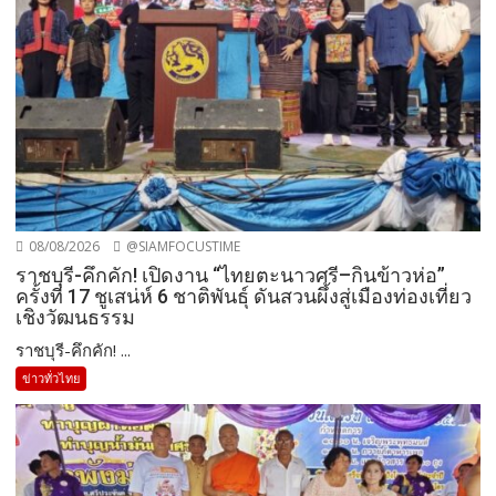
08/08/2026
@SIAMFOCUSTIME
ราชบุรี-คึกคัก! เปิดงาน “ไทยตะนาวศรี–กินข้าวห่อ”
ครั้งที่ 17 ชูเสน่ห์ 6 ชาติพันธุ์ ดันสวนผึ้งสู่เมืองท่องเที่ยว
เชิงวัฒนธรรม
ราชบุรี-คึกคัก! ...
ข่าวทั่วไทย