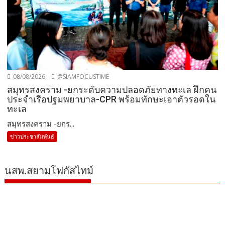
08/08/2026
@SIAMFOCUSTIME
สมุทรสงคราม -ยกระดับความปลอดภัยทางทะเล ฝึกคน
ประจำเรือปฐมพยาบาล-CPR พร้อมทักษะเอาตัวรอดใน
ทะเล
สมุทรสงคราม -ยกร...
ข่าวประชาสัมพันธ์
นสพ.สยามโฟกัสไทม์