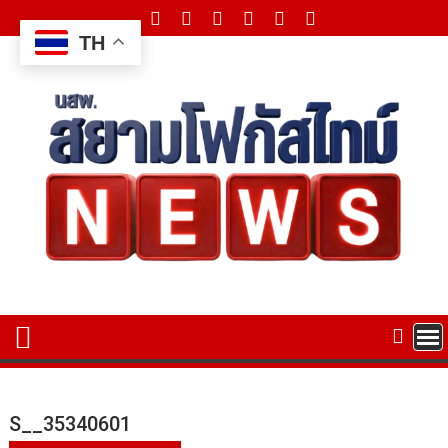
Skip
to
TH
content
S__35340601