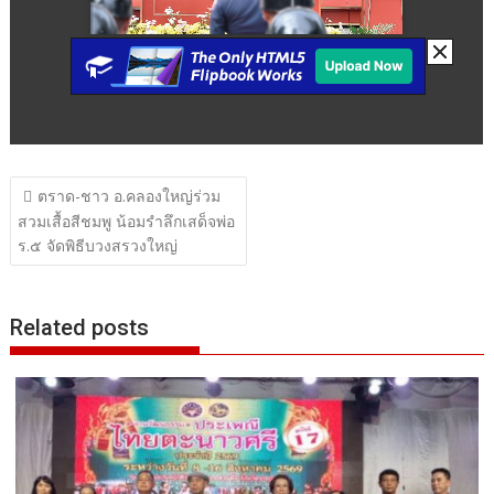
แนะแนว
ตราด-ชาว อ.คลองใหญ่ร่วม
เรื่อง
สวมเสื้อสีชมพู น้อมรำลึกเสด็จพ่อ
ร.๕ จัดพิธีบวงสรวงใหญ่
Related posts