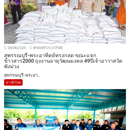
08/08/2026
@SIAMFOCUSTIME
สุพรรณบุรี-พระอาทิตย์ทรงกลด ขณะแจก
ข้าวสาร2000 ถุงงานอายุวัฒนมงคล 49ปีเจ้าอาวาสวัด
พังม่วง
สุพรรณบุรี-พระอา...
ข่าวทั่วไทย