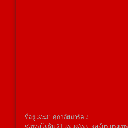
ที่อยู่​ 3/531​ ศุภาลัยปาร์ค​ 2
ซ.พหลโยธิน​ 21​ แขวง/เขต​ จตุจักร​ กรุงเท