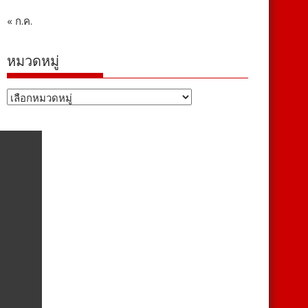
« ก.ค.
หมวดหมู่
หมวด
หมู่