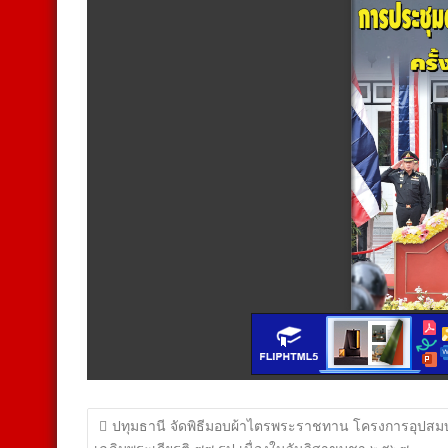
แนะแนว
ปทุมธานี จัดพิธีมอบผ้าไตรพระราชทาน โครงการอุปสม