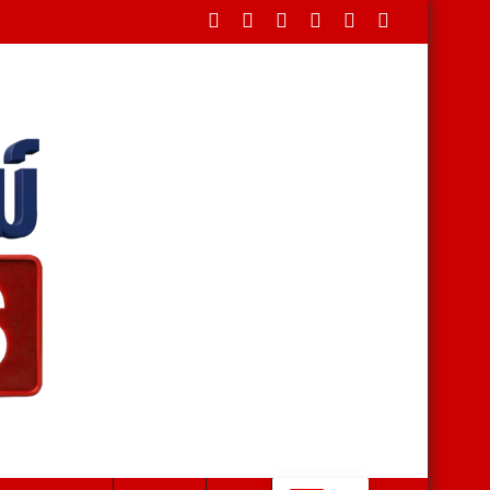
ดขวางใต้สะพาน บรรเทาทุกข์ชาวบ้านหลังน้ำป่าหลาก