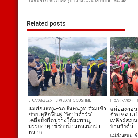
เรื่อง
เฉลิมพระเกียรติ ๙๙ รูป เนื่องในวันวิสาขบูชา ๒๕๖๙
Related posts
07/08/2026
@SIAMFOCUSTIME
07/08/2026
แม่ฮ่องสอน-ฉก.สิงหนาท ร่วมเข้า
แม่ฮ่องสอน
ช่วยเหลือฟื้นฟู ‘วัดป่าถ้ำวัว’ –
ร่วม ทต.แม่
เคลียสิ่งกีดขวางใต้สะพาน
เหลือผู้สูญ
บรรเทาทุกข์ชาวบ้านหลังน้ำป่า
บ้านวังคัน
หลาก
แม่ฮ่องสอน-อำ