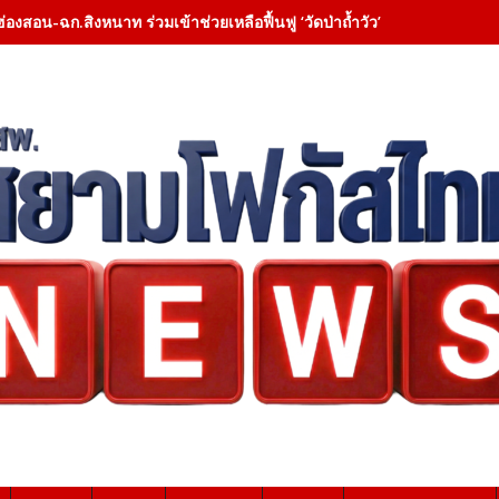
ฮ่องสอน-ฉก.สิงหนาท ร่วมเข้าช่วยเหลือฟื้นฟู ‘วัดป่าถ้ำวัว’ – เคลียสิ่งกี