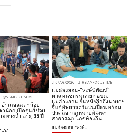
07/08/2026
@SIAMFOCUSTIME
แม่ฮ่องสอน-“พงษ์พิพัฒน์”
ตัวแทนชมรมนายก อบต.
@SIAMFOCUSTIME
แม่ฮ่องสอน ยื่นหนังสือถึงนายกฯ
-อำเภอแม่ลาน้อย
จี้แก้พิษสาละวินปนเปื้อน พร้อม
ลาน้อย เปิดศูนย์ช่วย
ปลดล็อกกฎหมายพัฒนา
หายทางน้ำ อายุ 35 ปี
สาธารณูปโภคท้องถิ่น
แม่ฮ่องสอน-“พงษ์...
เภอ...