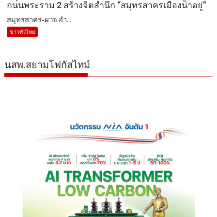
ถนนพระราม 2 สร้างจิตสำนึก “สมุทรสาครเมืองน่าอยู่”
สมุทรสาคร-ผวจ.อำ...
ข่าวทั่วไทย
นสพ.สยามโฟกัสไทม์