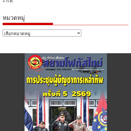
« ก.ค.
หมวดหมู่
หมวด
หมู่