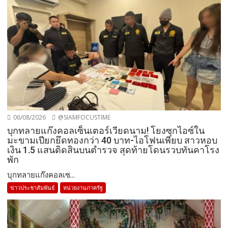
06/08/2026
@SIAMFOCUSTIME
บุกทลายแก๊งคอลเซ็นเตอร์เวียดนาม! โยงซุกไอซ์ใน
มะขามเปียกยึดทองกว่า 40 บาท-ไอโฟนเพียบ สาวหอบ
เงิน 1.5 แสนติดสินบนตำรวจ สุดท้ายโดนรวบทันคาโรง
พัก
บุกทลายแก๊งคอลเซ...
ข่าวประชาสัมพันธ์
หน่วยงานภาครัฐ