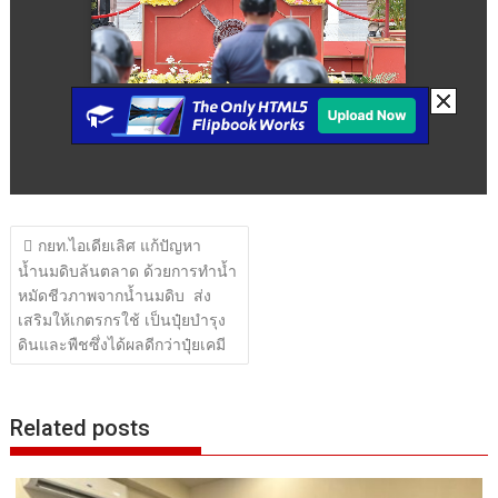
แนะแนว
กยท.ไอเดียเลิศ แก้ปัญหา
เรื่อง
น้ำนมดิบล้นตลาด ด้วยการทำน้ำ
หมัดชีวภาพจากน้ำนมดิบ ส่ง
เสริมให้เกตรกรใช้ เป็นปุ๋ยบำรุง
ดินและพืชซึ่งได้ผลดีกว่าปุ๋ยเคมี
Related posts