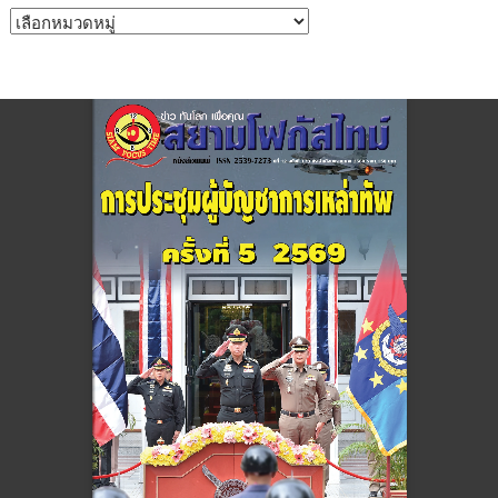
หมวด
หมู่