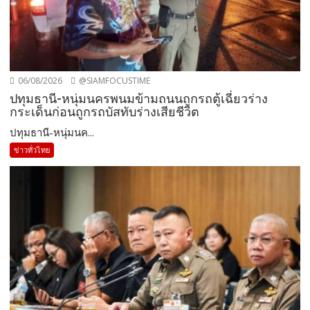
06/08/2026
@SIAMFOCUSTIME
ปทุมธานี-หนุ่มนครพนมข้ามถนนถูกรถตู้เฉี่ยวร่าง
กระเด็นก่อนถูกรถบัสทับร่างเสียชีวิต
ปทุมธานี-หนุ่มนค...
ข่าวทั่วไทย