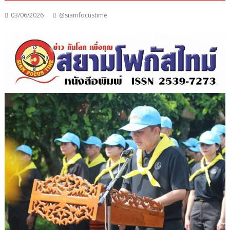
03/06/2026
@siamfocustime