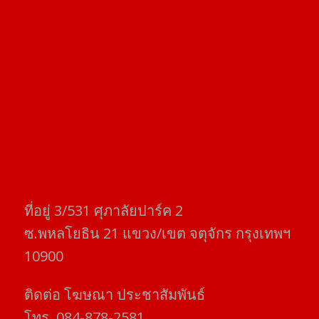
ที่อยู่​ 3/531​ ศุภาลัยปาร์ค​ 2
ซ.พหลโยธิน​ 21​ แขวง/เขต​ จตุจักร​ กรุงเทพฯ
10900
ติดต่อ​ โฆษณา​ ประชาสัมพันธ์
โทร​. 084-878-2581