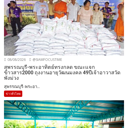
08/08/2026
@SIAMFOCUSTIME
สุพรรณบุรี-พระอาทิตย์ทรงกลด ขณะแจก
ข้าวสาร2000 ถุงงานอายุวัฒนมงคล 49ปีเจ้าอาวาสวัด
พังม่วง
สุพรรณบุรี-พระอา...
ข่าวทั่วไทย