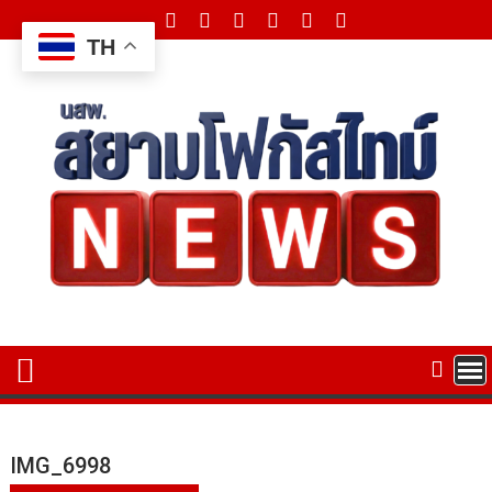
Skip
to
TH
content
IMG_6998