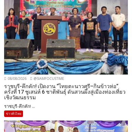
08/08/2026
@SIAMFOCUSTIME
ราชบุรี-คึกคัก! เปิดงาน “ไทยตะนาวศรี–กินข้าวห่อ”
ครั้งที่ 17 ชูเสน่ห์ 6 ชาติพันธุ์ ดันสวนผึ้งสู่เมืองท่องเที่ยว
เชิงวัฒนธรรม
ราชบุรี-คึกคัก! ...
ข่าวทั่วไทย