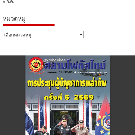
« ก.ค.
หมวดหมู่
หมวด
หมู่