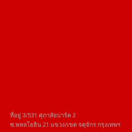
ที่อยู่​ 3/531​ ศุภาลัยปาร์ค​ 2
ซ.พหลโยธิน​ 21​ แขวง/เขต​ จตุจักร​ กรุงเทพฯ