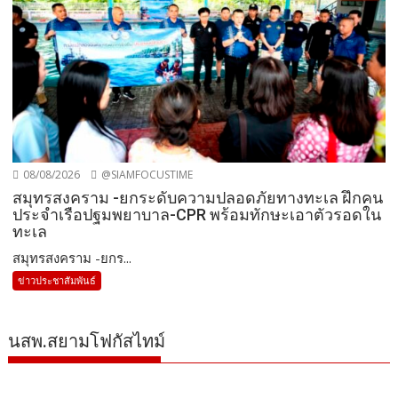
08/08/2026
@SIAMFOCUSTIME
สมุทรสงคราม -ยกระดับความปลอดภัยทางทะเล ฝึกคน
ประจำเรือปฐมพยาบาล-CPR พร้อมทักษะเอาตัวรอดใน
ทะเล
สมุทรสงคราม -ยกร...
ข่าวประชาสัมพันธ์
นสพ.สยามโฟกัสไทม์