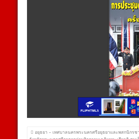
แนะแนว
อยุธยา – เทศบาลนครพระนครศรีอยุธยาและพสกนิกรช