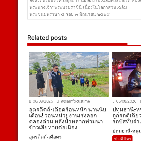
เรื่อง
จังหวัดพระนครศรีอยุธยาร่วมกิจกรรมเฉลิมพระเกียรติ สมเด
พระนางเจ้าฯพระบรมราชินี เนื่องในโอกาสวันเฉลิม
พระชนมพรรษา ๔ รอบ ๓ มิถุนายน ๒๕๖๙
Related posts
06/08/2026
@siamfocustime
06/08/2026
อุตรดิตถ์-เดือดร้อนหนัก นานนับ
ปทุมธานี-
เดือน! วอนหน่วยงานเร่งลอก
ถูกรถตู้เฉี่
คลองด่วน หลังน้ำหลากท่วมนา
รถบัสทับร่าง
ข้าวเสียหายต่อเนื่อง
ปทุมธานี-หนุ่ม
อุตรดิตถ์-เดือดร...
ข่าวทั่วไทย