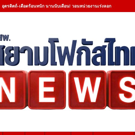
อุตรดิตถ์-เดือดร้อนหนัก นานนับเดือน! วอนหน่วยงานเร่งลอกคลองด่วน หล