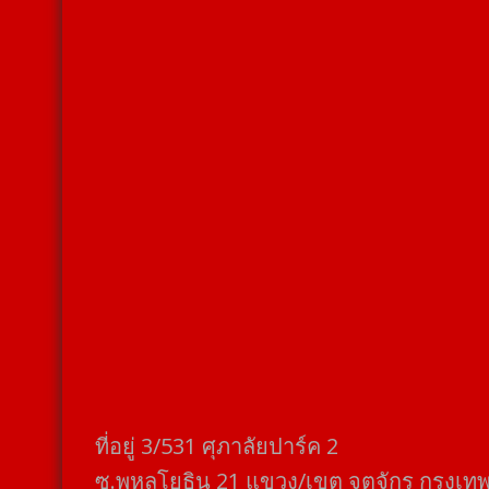
ที่อยู่​ 3/531​ ศุภาลัยปาร์ค​ 2
ซ.พหลโยธิน​ 21​ แขวง/เขต​ จตุจักร​ กรุงเท