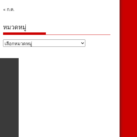
« ก.ค.
หมวดหมู่
หมวด
หมู่