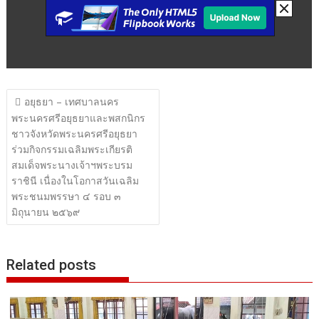
แนะแนว
อยุธยา – เทศบาลนคร
เรื่อง
พระนครศรีอยุธยาและพสกนิกร
ชาวจังหวัดพระนครศรีอยุธยา
ร่วมกิจกรรมเฉลิมพระเกียรติ
สมเด็จพระนางเจ้าฯพระบรม
ราชินี เนื่องในโอกาสวันเฉลิม
พระชนมพรรษา ๔ รอบ ๓
มิถุนายน ๒๕๖๙
Related posts