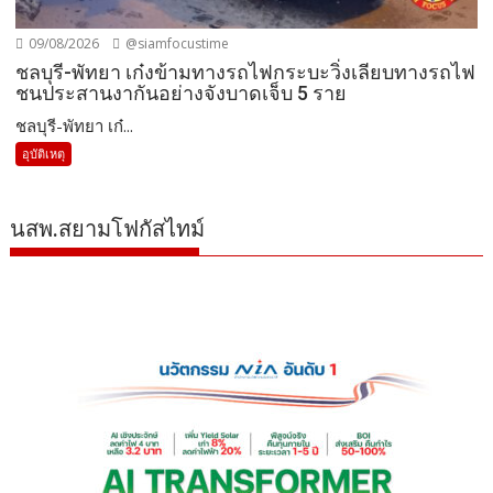
09/08/2026
@siamfocustime
ชลบุรี-พัทยา เก๋งข้ามทางรถไฟกระบะวิ่งเลียบทางรถไฟ
ชนประสานงากันอย่างจังบาดเจ็บ 5 ราย
ชลบุรี-พัทยา เก๋...
อุบัติเหตุ
นสพ.สยามโฟกัสไทม์