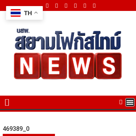
Skip
to
TH
content
469389_0