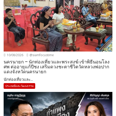
10/08/2026
@siamfocustime
นครนายก – นักท่องเที่ยวและพระสงฆ์ เข้าพิธีนอนโลง
ศพ ต่ออายุแก้ปีชง เสริมดวงชะตาชีวิตวัดหลวงพ่อปาก
แดงจังหวัดนครนายก
นักท่องเที่ยวและ...
ประเพณีและวัฒนธรรม