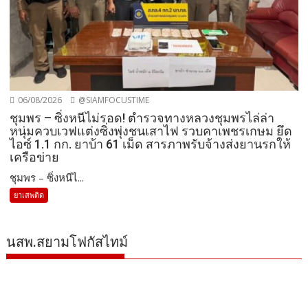
06/08/2026
@SIAMFOCUSTIME
ชุมพร – ซิ่งหนีไม่รอด! ตำรวจทางหลวงชุมพรไล่ล่า
หนุ่มควบเวฟแต่งซิ่งพุ่งชนเสาไฟ รวบคาเพชรเกษม ยึด
ไอซ์ 1.1 กก. ยาบ้า 61 เม็ด สารภาพรับจ้างส่งยานรกให้
เครือข่าย
ชุมพร – ซิ่งหนีไ...
ยาเสพติด
นสพ.สยามโฟกัสไทม์