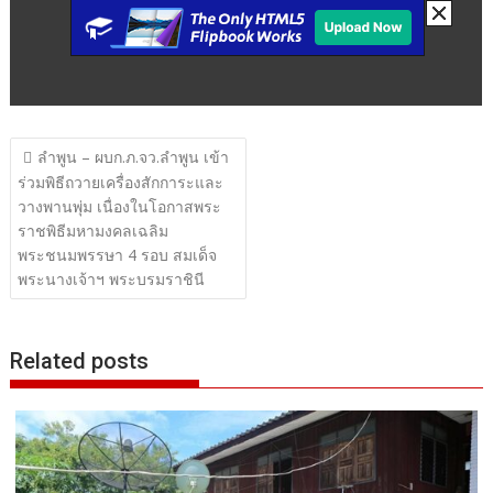
แนะแนว
ลำพูน – ผบก.ภ.จว.ลำพูน เข้า
เรื่อง
ร่วมพิธีถวายเครื่องสักการะและ
วางพานพุ่ม เนื่องในโอกาสพระ
ราชพิธีมหามงคลเฉลิม
พระชนมพรรษา 4 รอบ สมเด็จ
พระนางเจ้าฯ พระบรมราชินี
Related posts