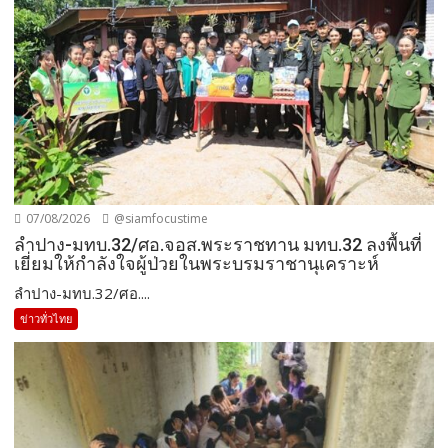
07/08/2026
@siamfocustime
ลำปาง-มทบ.32/ศอ.จอส.พระราชทาน มทบ.32 ลงพื้นที่
เยี่ยมให้กำลังใจผู้ป่วยในพระบรมราชานุเคราะห์
ลำปาง-มทบ.32/ศอ....
ข่าวทั่วไทย