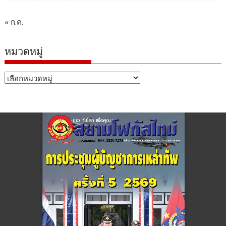
« ก.ค.
หมวดหมู่
หมวด
หมู่