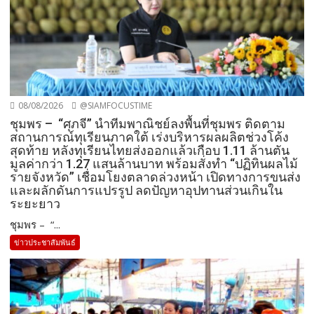
08/08/2026
@SIAMFOCUSTIME
ชุมพร – “ศุภจี” นำทีมพาณิชย์ลงพื้นที่ชุมพร ติดตาม
สถานการณ์ทุเรียนภาคใต้ เร่งบริหารผลผลิตช่วงโค้ง
สุดท้าย หลังทุเรียนไทยส่งออกแล้วเกือบ 1.11 ล้านตัน
มูลค่ากว่า 1.27 แสนล้านบาท พร้อมสั่งทำ “ปฏิทินผลไม้
รายจังหวัด” เชื่อมโยงตลาดล่วงหน้า เปิดทางการขนส่ง
และผลักดันการแปรรูป ลดปัญหาอุปทานส่วนเกินใน
ระยะยาว
ชุมพร – “...
ข่าวประชาสัมพันธ์