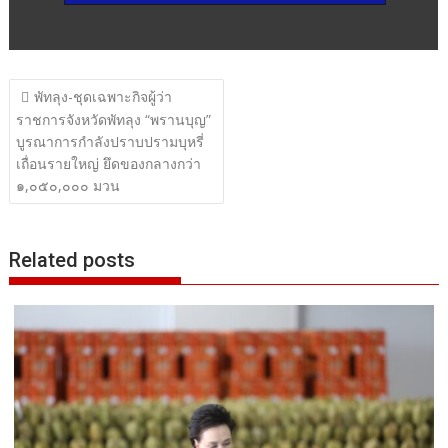
แนะแนว
พัทลุง-ชุดเฉพาะกิจผู้ว่า
เรื่อง
ราชการจังหวัดพัทลุง “พรานบุญ”
บูรณาการกำลังปราบปรามบุหรี่
เถื่อนรายใหญ่ ยึดของกลางกว่า
๑,๐๕๐,๐๐๐ มวน
Related posts