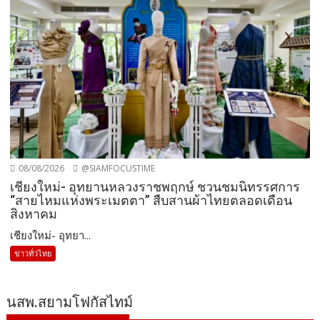
08/08/2026
@SIAMFOCUSTIME
เชียงใหม่- อุทยานหลวงราชพฤกษ์ ชวนชมนิทรรศการ
“สายไหมแห่งพระเมตตา” สืบสานผ้าไทยตลอดเดือน
สิงหาคม
เชียงใหม่- อุทยา...
ข่าวทั่วไทย
นสพ.สยามโฟกัสไทม์