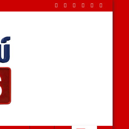
น้ำ อายุ 35 ปี บ้านวังคัน