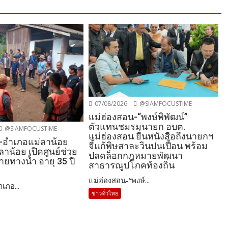
07/08/2026
@SIAMFOCUSTIME
แม่ฮ่องสอน-“พงษ์พิพัฒน์”
ตัวแทนชมรมนายก อบต.
@SIAMFOCUSTIME
แม่ฮ่องสอน ยื่นหนังสือถึงนายกฯ
-อำเภอแม่ลาน้อย
จี้แก้พิษสาละวินปนเปื้อน พร้อม
ลาน้อย เปิดศูนย์ช่วย
ปลดล็อกกฎหมายพัฒนา
หายทางน้ำ อายุ 35 ปี
สาธารณูปโภคท้องถิ่น
แม่ฮ่องสอน-“พงษ์...
เภอ...
ข่าวทั่วไทย