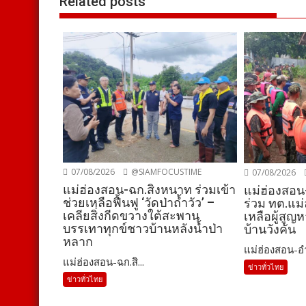
Related posts
07/08/2026
@SIAMFOCUSTIME
07/08/2026
แม่ฮ่องสอน-ฉก.สิงหนาท ร่วมเข้า
แม่ฮ่องสอน
ช่วยเหลือฟื้นฟู ‘วัดป่าถ้ำวัว’ –
ร่วม ทต.แม่
เคลียสิ่งกีดขวางใต้สะพาน
เหลือผู้สูญ
บรรเทาทุกข์ชาวบ้านหลังน้ำป่า
บ้านวังคัน
หลาก
แม่ฮ่องสอน-อำ
แม่ฮ่องสอน-ฉก.สิ...
ข่าวทั่วไทย
ข่าวทั่วไทย