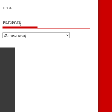
« ก.ค.
หมวดหมู่
หมวด
หมู่