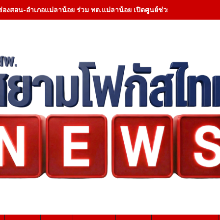
ฮ่องสอน-อำเภอแม่ลาน้อย ร่วม ทต.แม่ลาน้อย เปิดศูนย์ช่วยเหลือผู้สูญหายทาง