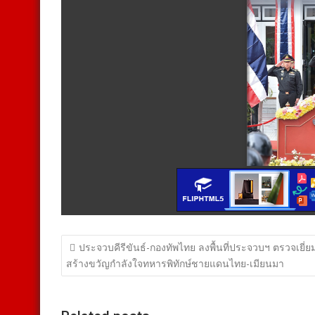
แนะแนว
ประจวบคีรีขันธ์-กองทัพไทย ลงพื้นที่ประจวบฯ ตรวจเยี่ย
เรื่อง
สร้างขวัญกำลังใจทหารพิทักษ์ชายแดนไทย-เมียนมา