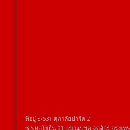
ที่อยู่​ 3/531​ ศุภาลัยปาร์ค​ 2
ซ.พหลโยธิน​ 21​ แขวง/เขต​ จตุจักร​ กรุงเท