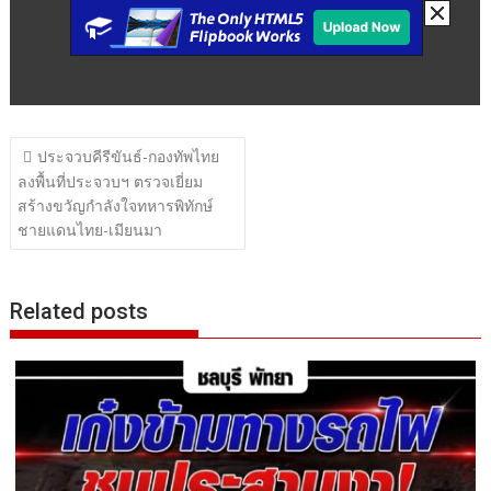
แนะแนว
ประจวบคีรีขันธ์-กองทัพไทย
เรื่อง
ลงพื้นที่ประจวบฯ ตรวจเยี่ยม
สร้างขวัญกำลังใจทหารพิทักษ์
ชายแดนไทย-เมียนมา
Related posts