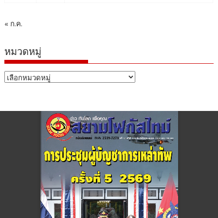
« ก.ค.
หมวดหมู่
หมวด
หมู่