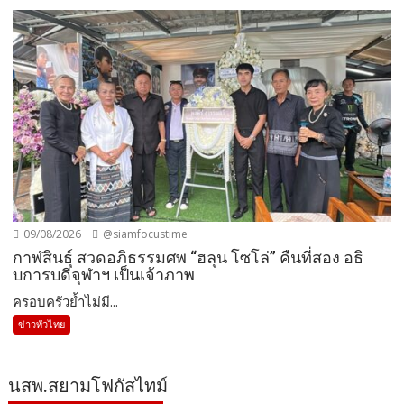
09/08/2026
@siamfocustime
กาฬสินธุ์ สวดอภิธรรมศพ “ฮลุน โซโล่” คืนที่สอง อธิ
บการบดีจุฬาฯ เป็นเจ้าภาพ
ครอบครัวย้ำไม่มี...
ข่าวทั่วไทย
นสพ.สยามโฟกัสไทม์