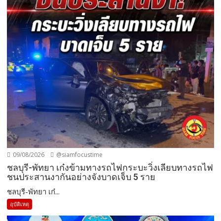
09/08/2026
@siamfocustime
ชลบุรี-พัทยา เก๋งข้ามทางรถไฟกระบะวิ่งเลียบทางรถไฟ
ชนประสานงากันอย่างจังบาดเจ็บ 5 ราย
ชลบุรี-พัทยา เก๋...
อุบัติเหตุ