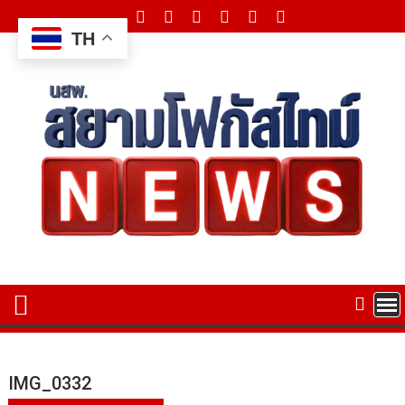
Skip
to
TH
content
IMG_0332