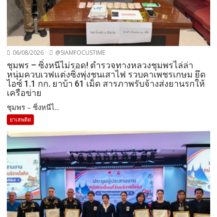
06/08/2026
@SIAMFOCUSTIME
ชุมพร – ซิ่งหนีไม่รอด! ตำรวจทางหลวงชุมพรไล่ล่า
หนุ่มควบเวฟแต่งซิ่งพุ่งชนเสาไฟ รวบคาเพชรเกษม ยึด
ไอซ์ 1.1 กก. ยาบ้า 61 เม็ด สารภาพรับจ้างส่งยานรกให้
เครือข่าย
ชุมพร – ซิ่งหนีไ...
ยาเสพติด