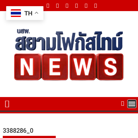
Skip
to
TH
content
3388286_0