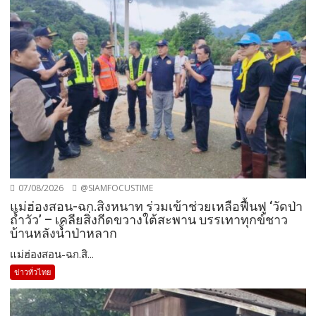
07/08/2026
@SIAMFOCUSTIME
แม่ฮ่องสอน-ฉก.สิงหนาท ร่วมเข้าช่วยเหลือฟื้นฟู ‘วัดป่า
ถ้ำวัว’ – เคลียสิ่งกีดขวางใต้สะพาน บรรเทาทุกข์ชาว
บ้านหลังน้ำป่าหลาก
แม่ฮ่องสอน-ฉก.สิ...
ข่าวทั่วไทย