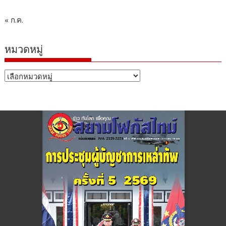
« ก.ค.
หมวดหมู่
หมวด
หมู่