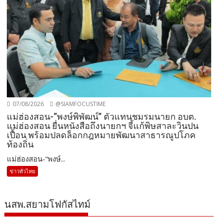
07/08/2026
@SIAMFOCUSTIME
แม่ฮ่องสอน-“พงษ์พิพัฒน์” ตัวแทนชมรมนายก อบต.
แม่ฮ่องสอน ยื่นหนังสือถึงนายกฯ จี้แก้พิษสาละวินปน
เปื้อน พร้อมปลดล็อกกฎหมายพัฒนาสาธารณูปโภค
ท้องถิ่น
แม่ฮ่องสอน-“พงษ์...
ข่าวทั่วไทย
นสพ.สยามโฟกัสไทม์