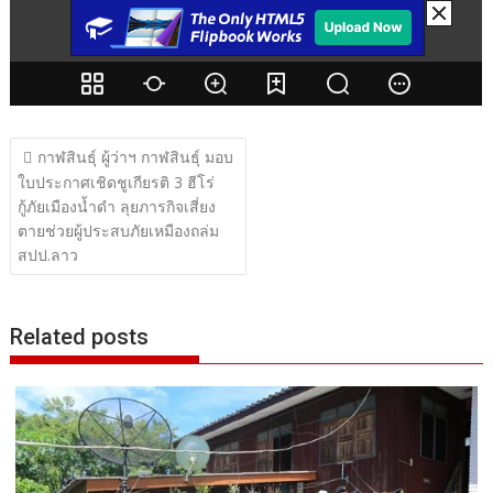
แนะแนว
กาฬสินธุ์ ผู้ว่าฯ กาฬสินธุ์ มอบ
เรื่อง
ใบประกาศเชิดชูเกียรติ 3 ฮีโร่
กู้ภัยเมืองน้ำดำ ลุยภารกิจเสี่ยง
ตายช่วยผู้ประสบภัยเหมืองถล่ม
สปป.ลาว
Related posts