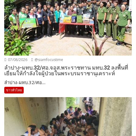
07/08/2026
@siamfocustime
ลำปาง-มทบ.32/ศอ.จอส.พระราชทาน มทบ.32 ลงพื้นที่
เยี่ยมให้กำลังใจผู้ป่วยในพระบรมราชานุเคราะห์
ลำปาง-มทบ.32/ศอ....
ข่าวทั่วไทย