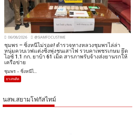
06/08/2026
@SIAMFOCUSTIME
ชุมพร – ซิ่งหนีไม่รอด! ตำรวจทางหลวงชุมพรไล่ล่า
หนุ่มควบเวฟแต่งซิ่งพุ่งชนเสาไฟ รวบคาเพชรเกษม ยึด
ไอซ์ 1.1 กก. ยาบ้า 61 เม็ด สารภาพรับจ้างส่งยานรกให้
เครือข่าย
ชุมพร – ซิ่งหนีไ...
ยาเสพติด
นสพ.สยามโฟกัสไทม์