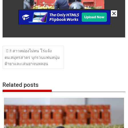
แนะแนว
!! สาวหม่องไม่ทน โร่แจ้ง
เรื่อง
ตม.สมุทรสาคร บุกรวบแฟนหนุ่ม
ค้ายาและเล่นยาจนหลอน
Related posts