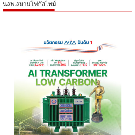
นสพ.สยามโฟกัสไทม์