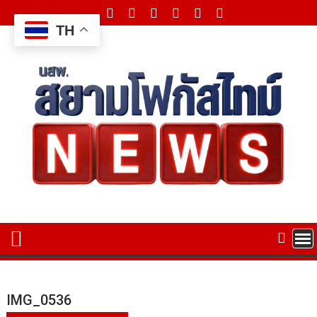
Skip
to
TH
content
IMG_0536