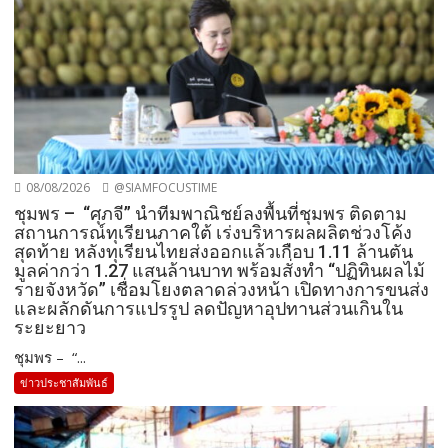
08/08/2026
@SIAMFOCUSTIME
ชุมพร – “ศุภจี” นำทีมพาณิชย์ลงพื้นที่ชุมพร ติดตาม
สถานการณ์ทุเรียนภาคใต้ เร่งบริหารผลผลิตช่วงโค้ง
สุดท้าย หลังทุเรียนไทยส่งออกแล้วเกือบ 1.11 ล้านตัน
มูลค่ากว่า 1.27 แสนล้านบาท พร้อมสั่งทำ “ปฏิทินผลไม้
รายจังหวัด” เชื่อมโยงตลาดล่วงหน้า เปิดทางการขนส่ง
และผลักดันการแปรรูป ลดปัญหาอุปทานส่วนเกินใน
ระยะยาว
ชุมพร – “...
ข่าวประชาสัมพันธ์