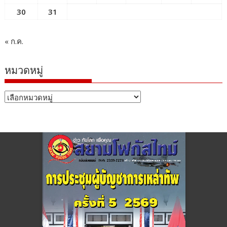
30
31
« ก.ค.
หมวดหมู่
หมวด
หมู่