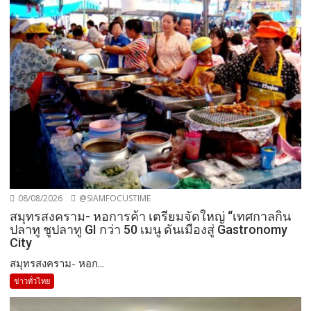
08/08/2026
@SIAMFOCUSTIME
สมุทรสงคราม- หอการค้า เตรียมจัดใหญ่ “เทศกาลกิน
ปลาทู ชูปลาทู GI กว่า 50 เมนู ดันเมืองสู่ Gastronomy
City
สมุทรสงคราม- หอก...
ข่าวทั่วไทย