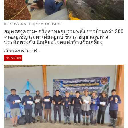
06/08/2026
@SIAMFOCUSTIME
สมุทรสงคราม- ศรัทธาหลอมรวมพลัง ชาวบ้านกว่า 300
คนอัญเชิญ แม่ตะเคียนยักษ์ ขึ้นวัด ฮือฮาเลขหาง
ประทัดตรงกัน นักเสี่ยงโชคแห่กว้านซื้อเกลี้ยง
สมุทรสงคราม- ศรั...
ข่าวทั่วไทย