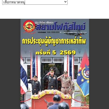
หมวด
หมู่