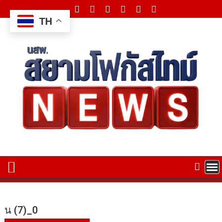
Skip
to
TH
content
น (7)_0