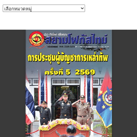
หมวด
หมู่