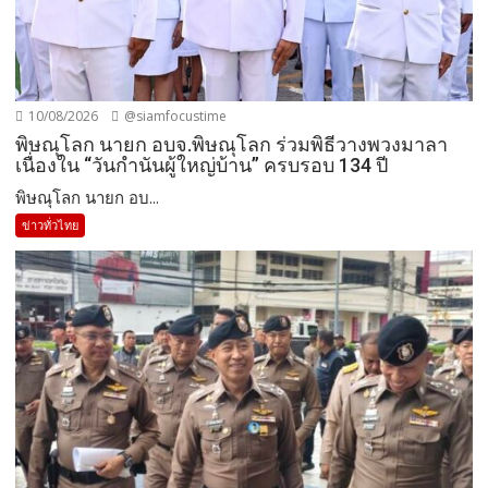
10/08/2026
@siamfocustime
พิษณุโลก นายก อบจ.พิษณุโลก ร่วมพิธีวางพวงมาลา
เนื่องใน “วันกำนันผู้ใหญ่บ้าน” ครบรอบ 134 ปี
พิษณุโลก นายก อบ...
ข่าวทั่วไทย