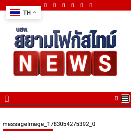
Skip
to
TH
content
messageImage_1783054275392_0