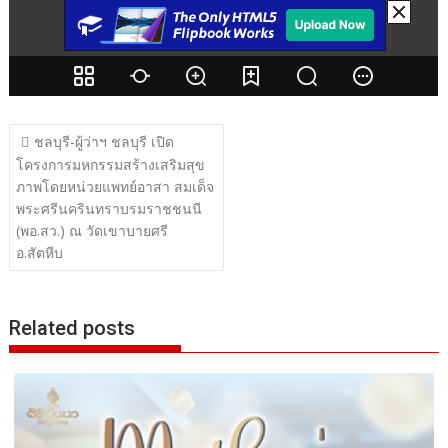
แนะแนว
ชลบุรี-ผู้ว่าฯ ชลบุรี เปิด
เรื่อง
โครงการมหกรรมสร้างเสริมสุข
ภาพโดยหน่วยแพทย์อาสา สมเด็จ
พระศรีนครินทราบรมราชชนนี
(พอ.สว.) ณ วัดเขาบายศรี
อ.สัตหีบ
Related posts