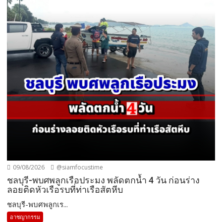
09/08/2026
@siamfocustime
ชลบุรี-พบศพลูกเรือประมง พลัดตกน้ำ 4 วัน ก่อนร่าง
ลอยติดหัวเรือรบที่ท่าเรือสัตหีบ
ชลบุรี-พบศพลูกเร...
อาชญากรรม