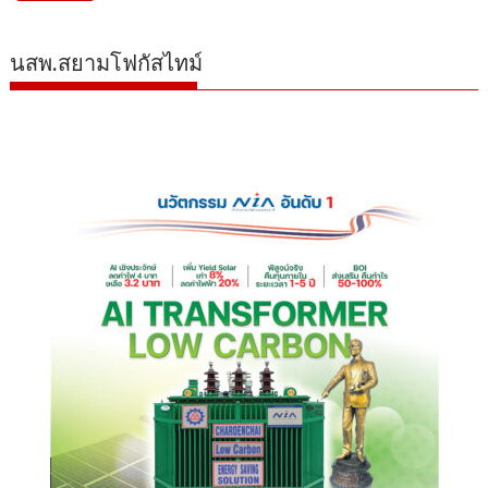
นสพ.สยามโฟกัสไทม์