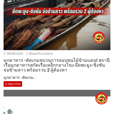
09/08/2026
@siamfocustime
มุกดาหาร -ตัดเกมขบวนการลอบขนไม้ข้ามแดน! สถานี
เรือมุกดาหารสกัดเรือเหล็กกลางโขง ยึดพะยูง-ชิงชัน
จ่อข้ามลาว พร้อมรวบ 2 ผู้ต้องหา
มุกดาหาร -ตัดเกม...
อาชญากรรม