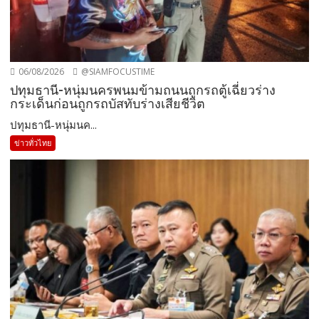
06/08/2026
@SIAMFOCUSTIME
ปทุมธานี-หนุ่มนครพนมข้ามถนนถูกรถตู้เฉี่ยวร่าง
กระเด็นก่อนถูกรถบัสทับร่างเสียชีวิต
ปทุมธานี-หนุ่มนค...
ข่าวทั่วไทย