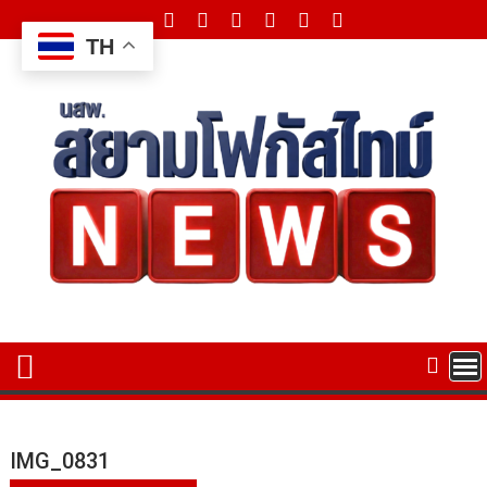
Skip
to
TH
content
IMG_0831