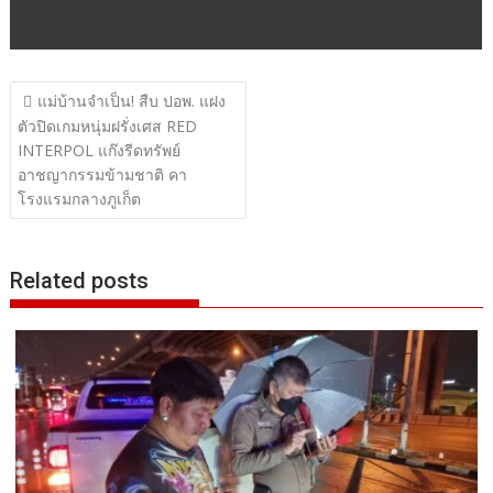
แนะแนว
แม่บ้านจำเป็น! สืบ ปอพ. แฝง
เรื่อง
ตัวปิดเกมหนุ่มฝรั่งเศส RED
INTERPOL แก๊งรีดทรัพย์
อาชญากรรมข้ามชาติ คา
โรงแรมกลางภูเก็ต
Related posts