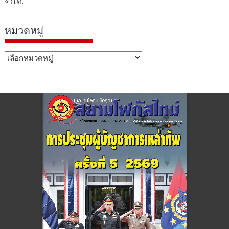
« ก.ค.
หมวดหมู่
หมวด
หมู่