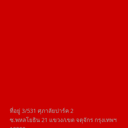
ที่อยู่​ 3/531​ ศุภาลัยปาร์ค​ 2
ซ.พหลโยธิน​ 21​ แขวง/เขต​ จตุจักร​ กรุงเทพฯ