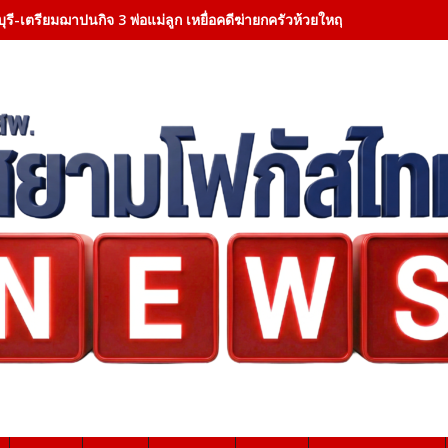
ุรี-เตรียมฌาปนกิจ 3 พ่อแม่ลูก เหยื่อคดีฆ่ายกครัวห้วยใหญ่ ผู้ว่าฯ ชลบุรีเป็