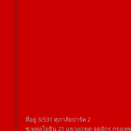
ที่อยู่​ 3/531​ ศุภาลัยปาร์ค​ 2
ซ.พหลโยธิน​ 21​ แขวง/เขต​ จตุจักร​ กรุงเท