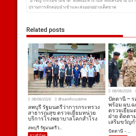
เรื่อง
“อาชญากรรมข้ามชาติ” ตั้งคณะทำงานล่าทั้งเครือข่าย ปร
ปรามการลักลอบนำเข้าและส่งออกอย่างเด็ดขาด
Related posts
08/08/2026
ปัตตานี – รอ
08/08/2026
@siamfocustime
พร้อม ผบ.ฉก.
ลพบุรี รัฐมนตรีว่าการกระทรวง
ตรวจเยี่ยม
สาธารณสุข ตรวจเยี่ยมหน่วย
ฝ่าย ติดต
บริการโรงพยาบาลโคกสำโรง
เสริมขวัญกำ
ลพบุรี รัฐมนตรีว...
ปัตตานี – ...
ข่าวทั่วไทย