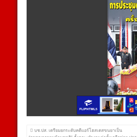
แนะแนว
บช.ปส. เตรียมยกระดับคดีแอร์โฮสเตสขนยาเป็น