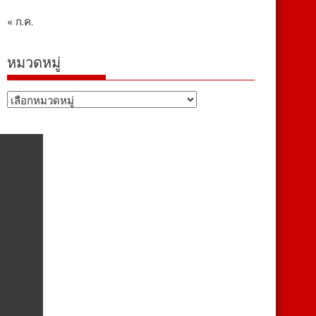
« ก.ค.
หมวดหมู่
หมวด
หมู่