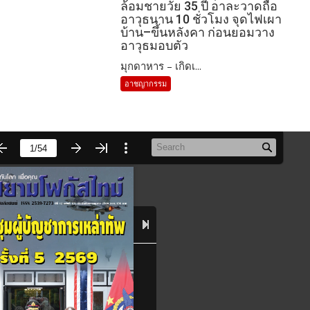
ล้อมชายวัย 35 ปี อาละวาดถือ
อาวุธนาน 10 ชั่วโมง จุดไฟเผา
บ้าน–ขึ้นหลังคา ก่อนยอมวาง
อาวุธมอบตัว
มุกดาหาร – เกิดเ...
อาชญากรรม