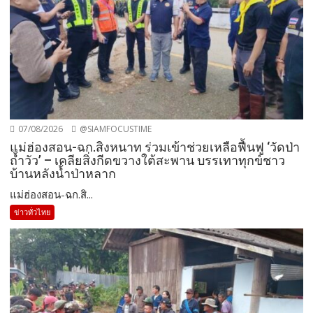
07/08/2026
@SIAMFOCUSTIME
แม่ฮ่องสอน-ฉก.สิงหนาท ร่วมเข้าช่วยเหลือฟื้นฟู ‘วัดป่า
ถ้ำวัว’ – เคลียสิ่งกีดขวางใต้สะพาน บรรเทาทุกข์ชาว
บ้านหลังน้ำป่าหลาก
แม่ฮ่องสอน-ฉก.สิ...
ข่าวทั่วไทย