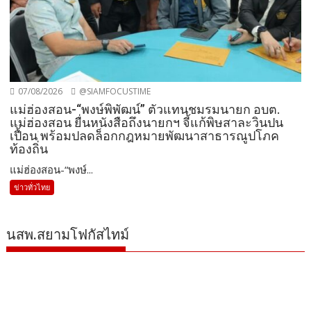
07/08/2026
@SIAMFOCUSTIME
แม่ฮ่องสอน-“พงษ์พิพัฒน์” ตัวแทนชมรมนายก อบต.
แม่ฮ่องสอน ยื่นหนังสือถึงนายกฯ จี้แก้พิษสาละวินปน
เปื้อน พร้อมปลดล็อกกฎหมายพัฒนาสาธารณูปโภค
ท้องถิ่น
แม่ฮ่องสอน-“พงษ์...
ข่าวทั่วไทย
นสพ.สยามโฟกัสไทม์