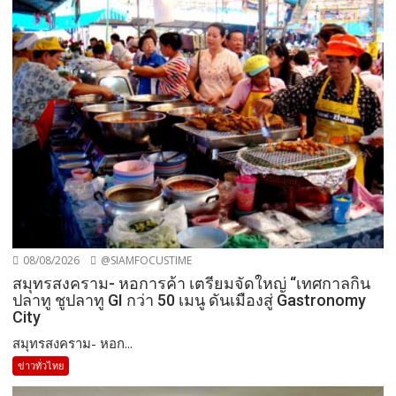
08/08/2026
@SIAMFOCUSTIME
สมุทรสงคราม- หอการค้า เตรียมจัดใหญ่ “เทศกาลกิน
ปลาทู ชูปลาทู GI กว่า 50 เมนู ดันเมืองสู่ Gastronomy
City
สมุทรสงคราม- หอก...
ข่าวทั่วไทย