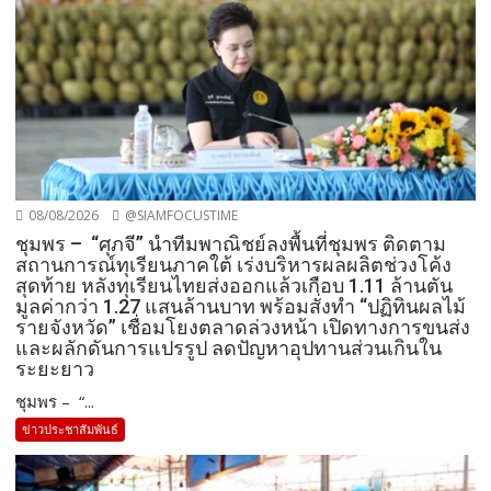
08/08/2026
@SIAMFOCUSTIME
ชุมพร – “ศุภจี” นำทีมพาณิชย์ลงพื้นที่ชุมพร ติดตาม
สถานการณ์ทุเรียนภาคใต้ เร่งบริหารผลผลิตช่วงโค้ง
สุดท้าย หลังทุเรียนไทยส่งออกแล้วเกือบ 1.11 ล้านตัน
มูลค่ากว่า 1.27 แสนล้านบาท พร้อมสั่งทำ “ปฏิทินผลไม้
รายจังหวัด” เชื่อมโยงตลาดล่วงหน้า เปิดทางการขนส่ง
และผลักดันการแปรรูป ลดปัญหาอุปทานส่วนเกินใน
ระยะยาว
ชุมพร – “...
ข่าวประชาสัมพันธ์