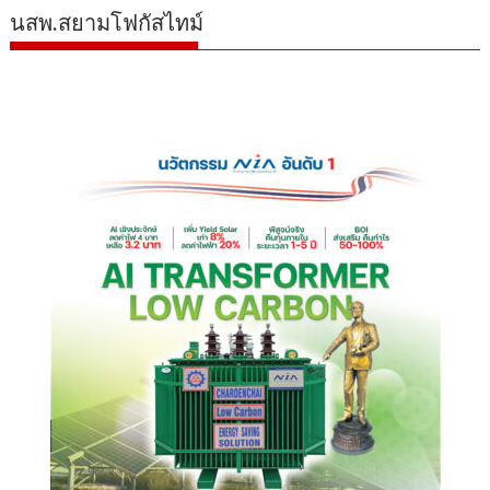
นสพ.สยามโฟกัสไทม์