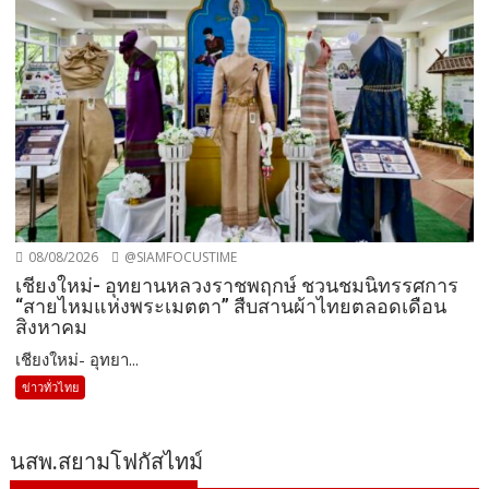
08/08/2026
@SIAMFOCUSTIME
เชียงใหม่- อุทยานหลวงราชพฤกษ์ ชวนชมนิทรรศการ
“สายไหมแห่งพระเมตตา” สืบสานผ้าไทยตลอดเดือน
สิงหาคม
เชียงใหม่- อุทยา...
ข่าวทั่วไทย
นสพ.สยามโฟกัสไทม์