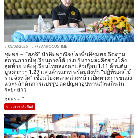
08/08/2026
@SIAMFOCUSTIME
ชุมพร – “ศุภจี” นำทีมพาณิชย์ลงพื้นที่ชุมพร ติดตาม
สถานการณ์ทุเรียนภาคใต้ เร่งบริหารผลผลิตช่วงโค้ง
สุดท้าย หลังทุเรียนไทยส่งออกแล้วเกือบ 1.11 ล้านตัน
มูลค่ากว่า 1.27 แสนล้านบาท พร้อมสั่งทำ “ปฏิทินผลไม้
รายจังหวัด” เชื่อมโยงตลาดล่วงหน้า เปิดทางการขนส่ง
และผลักดันการแปรรูป ลดปัญหาอุปทานส่วนเกินใน
ระยะยาว
ชุมพร – “...
ข่าวประชาสัมพันธ์