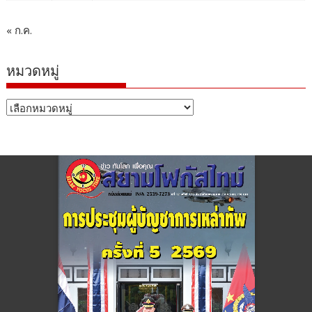
« ก.ค.
หมวดหมู่
หมวด
หมู่