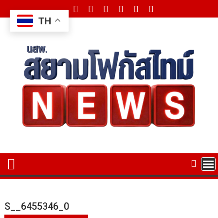
Skip
to
TH
content
S__6455346_0